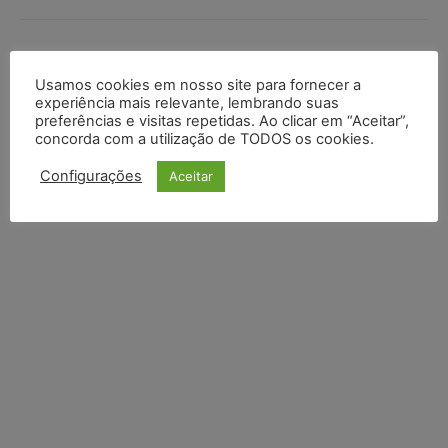
1 COMENTÁRIO
Usamos cookies em nosso site para fornecer a
experiência mais relevante, lembrando suas
DEIXE UM COMENTÁRIO
preferências e visitas repetidas. Ao clicar em “Aceitar”,
concorda com a utilização de TODOS os cookies.
Default Comments (0)
Facebook Comments
Disqus Comments
Configurações
Aceitar