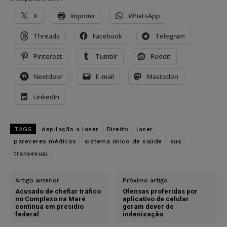
X
Imprimir
WhatsApp
Threads
Facebook
Telegram
Pinterest
Tumblr
Reddit
Nextdoor
E-mail
Mastodon
LinkedIn
TAGS
depilação a laser
Direito
laser
pareceres médicos
sistema único de saúde
sus
transexual
Artigo anterior
Próximo artigo
Acusado de chefiar tráfico
Ofensas proferidas por
no Complexo na Maré
aplicativo de celular
continua em presídio
geram dever de
federal
indenização