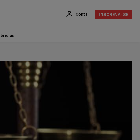
Conta
INSCREVA-SE
dências