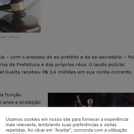
aew | iStock
a – com o endosso do ex-prefeito e do ex-secretário – foi
os da Prefeitura e dos próprios réus. O laudo policial
l Sukita recebeu R$ 3,4 milhões em sua conta-corrente,
da função
o anos e proibição
ícios, incentivos
ex-prefeito e o
Usamos cookies em nosso site para fornecer a experiência
nto integral do
mais relevante, lembrando suas preferências e visitas
repetidas. Ao clicar em “Aceitar”, concorda com a utilização
ivil no mesmo