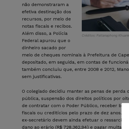
não demonstraram a
efetiva destinação dos
recursos, por meio de
notas fiscais e recibos.
Além disso, a Polícia
Créditos: Pattanaphong Khuank
Federal apurou que o
dinheiro sacado por
meio de cheques nominais à Prefeitura de Capel
depositado, em seguida, em contas de funcionári
também concluiu que, entre 2008 e 2012, Manoe
sem justificativas.
O colegiado decidiu manter as penas de perda 
pública, suspensão dos direitos políticos por oit
de contratar com o Poder Público, receber benef
fiscais ou creditícios pelo prazo de dez anos. O 
ex-secretário devem ainda efetuar o ressarcime
dano ao erário (R$ 728.362,94) e pagar multa c