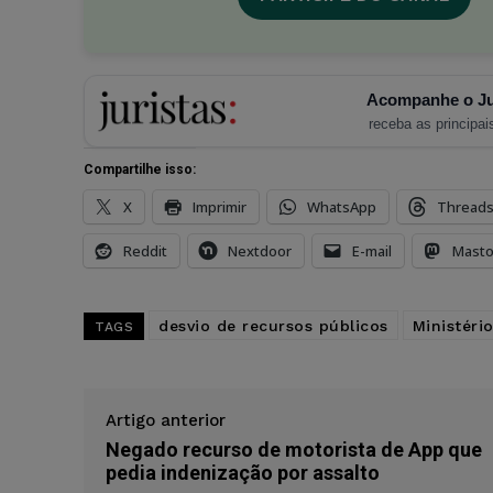
Acompanhe o Ju
receba as principais
Compartilhe isso:
X
Imprimir
WhatsApp
Thread
Reddit
Nextdoor
E-mail
Mast
desvio de recursos públicos
Ministéri
TAGS
Artigo anterior
Negado recurso de motorista de App que
pedia indenização por assalto