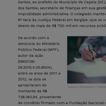
Santos, ex-prefeito do Município de Capela (SE),
dos Santos, secretário de finanças em sua gest
improbidade administrativa. O colegiado mante
9ª Vara da Justiça Federal em Sergipe, que os 
desvio de mais de R$ 700 mil em recursos públi
De acordo com a
denúncia do Ministério
Público Federal (MPF),
autor da ação
(0800138-
29.2015.4.05.8504​),
entre os anos de 2011 e
2012, os dois se
apropriaram do
Créditos: Helloquence / Unspla
montante de R$
728.362,94, proveniente
de convênio firmado com a Fundação Nacional d