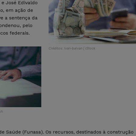
 e José Edivaldo
ão, em ação de
ve a sentença da
condenou, pelo
cos federais.
Créditos: Ivan-balvan | iStock
sh
e Saúde (Funasa). Os recursos, destinados à construção