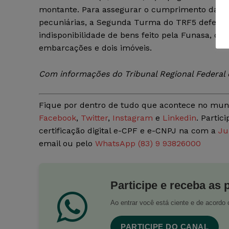
montante. Para assegurar o cumprimento das 
pecuniárias, a Segunda Turma do TRF5 deferiu
indisponibilidade de bens feito pela Funasa, q
embarcações e dois imóveis.
Com informações do Tribunal Regional Federal d
Fique por dentro de tudo que acontece no mun
Facebook
,
Twitter
,
Instagram
e
Linkedin
. Partic
certificação digital e-CPF e e-CNPJ na com a
Ju
email ou pelo
WhatsApp (83) 9 93826000
Participe e receba as 
Ao entrar você está ciente e de acord
PARTICIPE DO CANAL