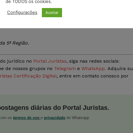
de TODOS os cookies.
sanções
Configurações
Aceitar
 o pedido de
ue abrange duas
Créditos: Michał Chodyra / iStock
a 5ª Região.
do jurídico no
Portal Juristas
, siga nas redes sociais
:
ipe de nossos grupos no
Telegram
e
WhatsApp.
Adquira s
ristas Certificação Digital
, entre em contato conosco por
postagens diárias do Portal Juristas.
o com os
termos de uso
e
privacidade
do Whatsapp.