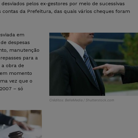
 desviados pelos ex-gestores por meio de sucessivas
s contas da Prefeitura, das quais vários cheques foram
esviada em
 de despesas
ento, manutenção
 repasses para a
 a obra de
a, em momento
uma vez que o
 2007 – só
Créditos: BelleMedia / Shutterstock.com