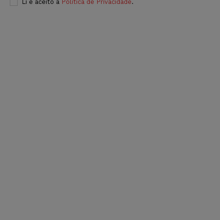
Li e aceito a
Política de Privacidade
.