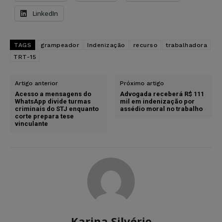
LinkedIn
TAGS
grampeador
Indenização
recurso
trabalhadora
TRT-15
Artigo anterior
Próximo artigo
Acesso a mensagens do
Advogada receberá R$ 111
WhatsApp divide turmas
mil em indenização por
criminais do STJ enquanto
assédio moral no trabalho
corte prepara tese
vinculante
Karina Silvério