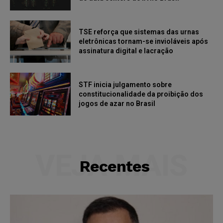
TSE reforça que sistemas das urnas
eletrônicas tornam-se invioláveis após
assinatura digital e lacração
STF inicia julgamento sobre
constitucionalidade da proibição dos
jogos de azar no Brasil
VEJA MAIS
Recentes