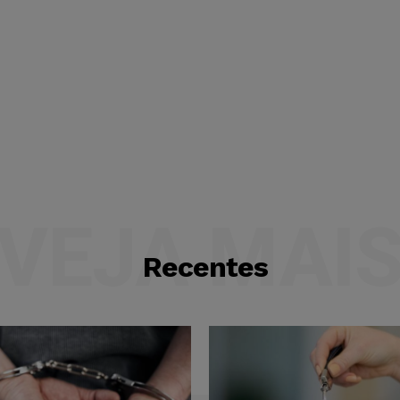
VEJA MAI
Recentes