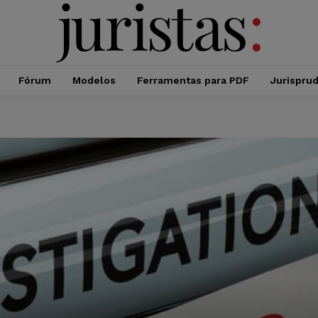
Fórum
Modelos
Ferramentas para PDF
Jurispru