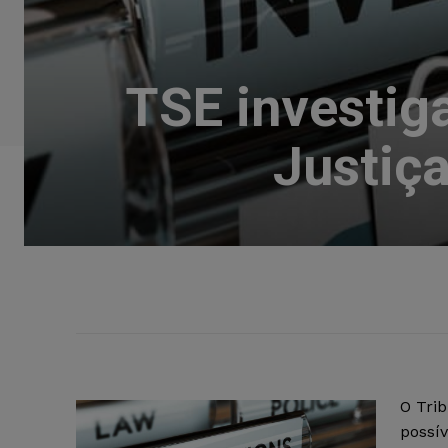
TSE investig
Justiça
O Trib
possív