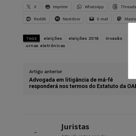
X
Imprimir
WhatsApp
Thread
Reddit
Nextdoor
E-mail
Mast
eleições
eleições 2018
invasão
in
TAGS
urnas eletrônicas
Artigo anterior
Advogada em litigância de má-fé
responderá nos termos do Estatuto da OA
Juristas