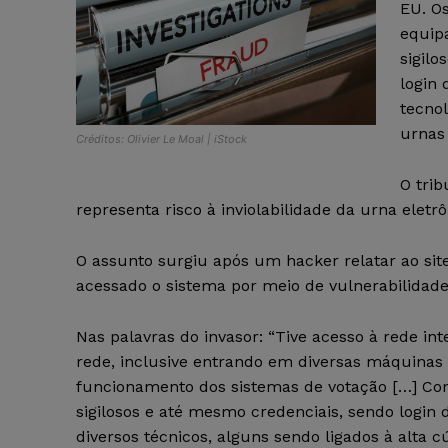
EU. O
equip
sigilo
login 
tecno
urnas 
Créditos: Olivier Le Moal | iStock
O tri
representa risco à inviolabilidade da urna eletrô
O assunto surgiu após um hacker relatar ao sit
acessado o sistema por meio de vulnerabilidade
Nas palavras do invasor: “Tive acesso à rede int
rede, inclusive entrando em diversas máquinas
funcionamento dos sistemas de votação […] Com
sigilosos e até mesmo credenciais, sendo login 
diversos técnicos, alguns sendo ligados à alta c