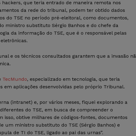
s hackers, que teria entrado de maneira remota nos
amentos da rede do tribunal, podem ter obtido dados
sos do TSE no período pré-eleitoral, como documentos,
do ministro substituto Sérgio Banhos e do chefe da
logia da informação do TSE, que é o responsável pelas
eletrônicas.
bunal e os técnicos consultados garantem que a invasão n
nica.
e
TecMundo
, especializado em tecnologia, que teria
s em aplicações desenvolvidas pelo próprio Tribunal.
erna (intranet) e, por vários meses, fiquei explorando a
 diferentes do TSE, em busca de compreender o
 isso, obtive milhares de códigos-fontes, documentos
de um ministro substituto do TSE (Sérgio Banhos) e
úpula de TI do TSE, ligado ao pai das urnas”.