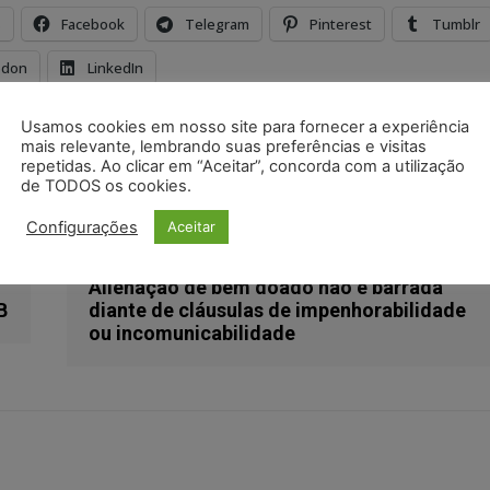
s
Facebook
Telegram
Pinterest
Tumblr
odon
LinkedIn
Usamos cookies em nosso site para fornecer a experiência
vasão no sistema
investigações
justiça eleitoral
tse
mais relevante, lembrando suas preferências e visitas
repetidas. Ao clicar em “Aceitar”, concorda com a utilização
de TODOS os cookies.
Configurações
Aceitar
Próximo artigo
Alienação de bem doado não é barrada
B
diante de cláusulas de impenhorabilidade
ou incomunicabilidade