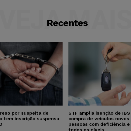
VEJA MAI
Recentes
reso por suspeita de
STF amplia isenção de IBS
ho tem inscrição suspensa
compra de veículos novos 
O
pessoas com deficiência e
todos os níveis