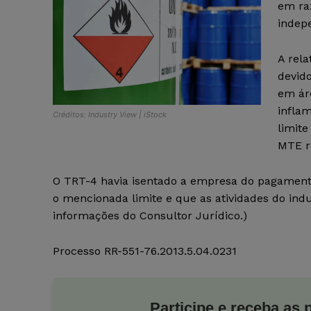
em ra
indep
A rela
devid
em ár
infla
Créditos: Industry View | iStock
limite
MTE re
O TRT-4 havia isentado a empresa do pagament
o mencionada limite e que as atividades do in
informações do Consultor Jurídico.)
Processo
RR-551-76.2013.5.04.0231
Participe e receba as 