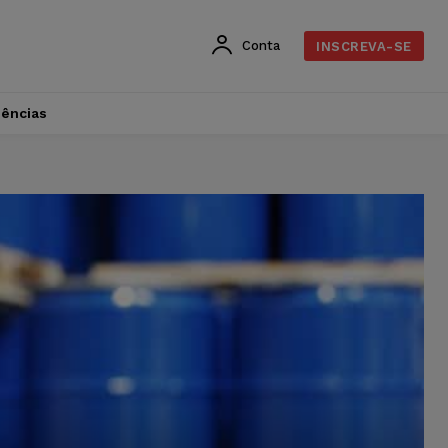
Conta
INSCREVA-SE
dências