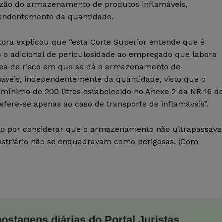
zão do armazenamento de produtos inflamáveis,
endentemente da quantidade.
tora explicou que “esta Corte Superior entende que é
o o adicional de periculosidade ao empregado que labora
ea de risco em que se dá o armazenamento de
máveis, independentemente da quantidade, visto que o
 mínimo de 200 litros estabelecido no Anexo 2 da NR-16 d
fere-se apenas ao caso de transporte de inflamáveis”.
o por considerar que o armazenamento não ultrapassava
dustriário não se enquadravam como perigosas. (Com
postagens diárias do Portal Juristas.