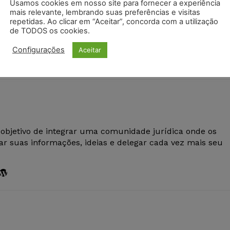
Usamos cookies em nosso site para fornecer a experiência
Próximo artigo
mais relevante, lembrando suas preferências e visitas
TJ-SP derruba bloqueio de spam com base
repetidas. Ao clicar em “Aceitar”, concorda com a utilização
de TODOS os cookies.
no princípio da neutralidade da rede
Configurações
Aceitar
 objetivo de integrar uma comunidade jurídica onde os
r suas informações, ideias e delegar cada vez mais seu