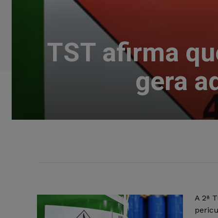
TST afirma qu
gera a
A 2ª 
pericu