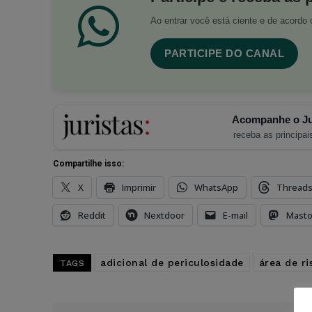
Ao entrar você está ciente e de acord
PARTICIPE DO CANAL
Acompanhe o Ju
receba as principais
Compartilhe isso:
X
Imprimir
WhatsApp
Thread
Reddit
Nextdoor
E-mail
Mast
adicional de periculosidade
área de ri
TAGS