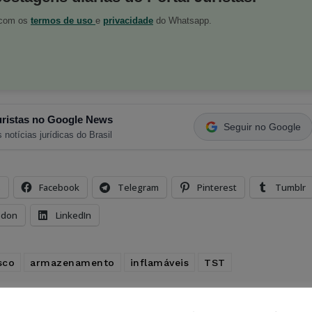
o com os
termos de uso
e
privacidade
do Whatsapp.
ristas no Google News
Seguir no Google
 notícias jurídicas do Brasil
s
Facebook
Telegram
Pinterest
Tumblr
odon
LinkedIn
sco
armazenamento
inflamáveis
TST