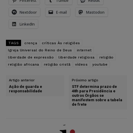
Pinterest
Tumblr
Reddit
Nextdoor
E-mail
Mastodon
LinkedIn
TAGS
crença
críticas Às religiões
Igreja Universal do Reino de Deus
internet
liberdade de expressão
liberdade religiosa
religião
religião africana
religião cristã
vídeos
youtube
Artigo anterior
Próximo artigo
Ação de guarda e
STF determina prazo de
responsabilidade
48h para Presidência e
outros Órgãos se
manifestem sobre a tabela
de frete