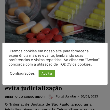
Usamos cookies em nosso site para fornecer a
experiência mais relevante, lembrando suas
preferências e visitas repetidas. Ao clicar em “Aceitar”,
concorda com a utilização de TODOS os cookies.
Cejusc-Saúde otimiza
Configurações
Aceitar
fornecimento de medicamentos e
evita judicialização
Portal Juristas
-
20/03/2023
DIREITO DO CONSUMIDOR
O Tribunal de Justiça de São Paulo lançou uma
iniciativa pioneira chamada Cejusc-Saúde, com o