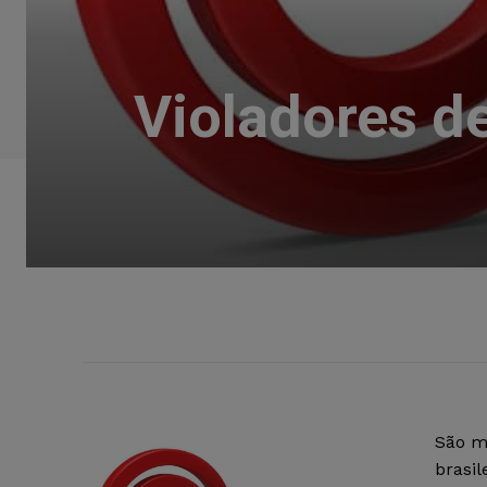
Violadores de
São m
brasil