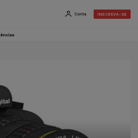
Conta
INSCREVA-SE
dências