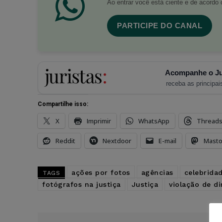
Ao entrar você está ciente e de acord
PARTICIPE DO CANAL
Acompanhe o Ju
receba as principais
Compartilhe isso:
X
Imprimir
WhatsApp
Thread
Reddit
Nextdoor
E-mail
Mast
ações por fotos
agências
celebrida
TAGS
fotógrafos na justiça
Justiça
violação de di