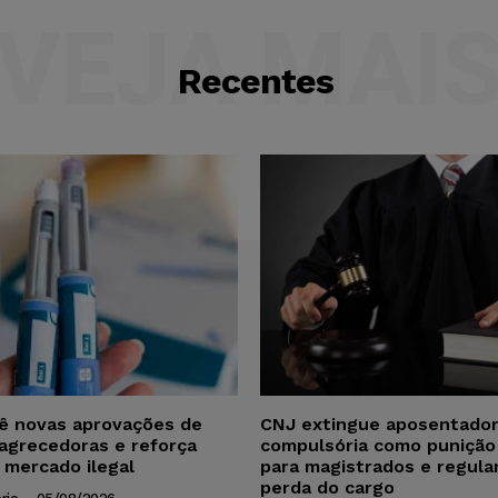
VEJA MAI
Recentes
vê novas aprovações de
CNJ extingue aposentador
agrecedoras e reforça
compulsória como punição
 mercado ilegal
para magistrados e regul
perda do cargo