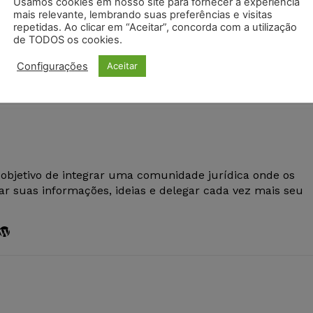
Usamos cookies em nosso site para fornecer a experiência
Próximo artigo
mais relevante, lembrando suas preferências e visitas
Estado da Paraíba deverá disponibilizar
repetidas. Ao clicar em “Aceitar”, concorda com a utilização
transporte escolar acessível a portadores
de TODOS os cookies.
de necessidades especiais
Configurações
Aceitar
 objetivo de integrar uma comunidade jurídica onde os
r suas informações, ideias e delegar cada vez mais seu