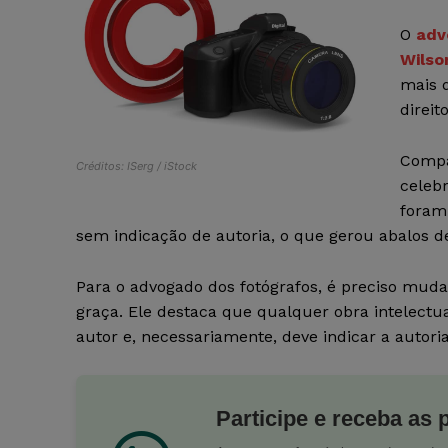
O
adv
Wilso
mais d
direit
Compa
Créditos: ISerg / iStock
celeb
foram 
sem indicação de autoria, o que gerou abalos d
Para o advogado dos fotógrafos, é preciso muda
graça. Ele destaca que qualquer obra intelectua
autor e, necessariamente, deve indicar a autori
Participe e receba as 