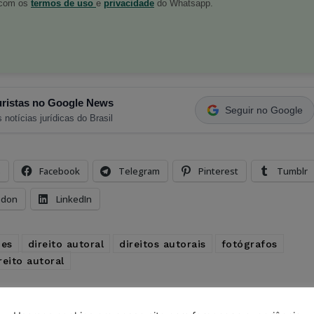
o com os
termos de uso
e
privacidade
do Whatsapp.
ristas no Google News
Seguir no Google
 notícias jurídicas do Brasil
s
Facebook
Telegram
Pinterest
Tumblr
odon
LinkedIn
des
direito autoral
direitos autorais
fotógrafos
reito autoral