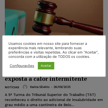
Usamos cookies em nosso site para fornecer a
experiência mais relevante, lembrando suas
preferências e visitas repetidas. Ao clicar em “Aceitar”,
concorda com a utilização de TODOS os cookies.
TST reconhece adicional de
Configurações
Aceitar
insalubridade a cantineira
exposta a calor intermitente
Karina Silvério
-
26/08/2025
NOTÍCIAS
A 5ª Turma do Tribunal Superior do Trabalho (TST)
reconheceu o direito ao adicional de insalubridade em
grau médio a uma cantineira de Belo...