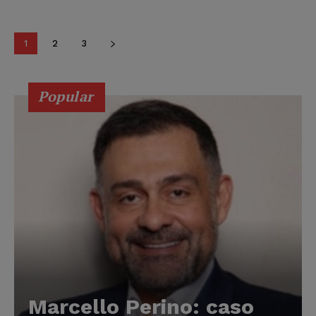
1
2
3
Popular
Marcello Perino: caso