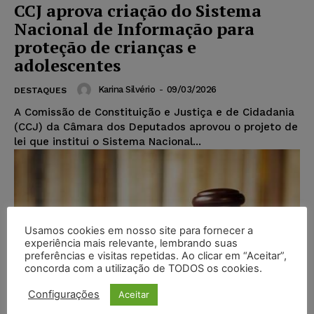
CCJ aprova criação do Sistema
Nacional de Informação para
proteção de crianças e
adolescentes
Karina Silvério
-
09/03/2026
DESTAQUES
A Comissão de Constituição e Justiça e de Cidadania
(CCJ) da Câmara dos Deputados aprovou o projeto de
lei que institui o Sistema Nacional...
Usamos cookies em nosso site para fornecer a
experiência mais relevante, lembrando suas
preferências e visitas repetidas. Ao clicar em “Aceitar”,
concorda com a utilização de TODOS os cookies.
Configurações
Aceitar