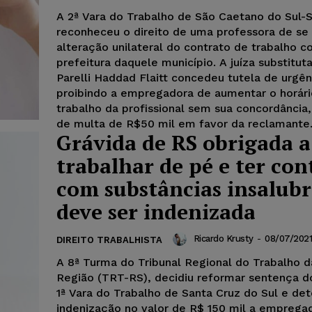
A 2ª Vara do Trabalho de São Caetano do Sul-
reconheceu o direito de uma professora de se
alteração unilateral do contrato de trabalho c
prefeitura daquele município. A juíza substitut
Parelli Haddad Flaitt concedeu tutela de urgên
proibindo a empregadora de aumentar o horári
trabalho da profissional sem sua concordância
de multa de R$50 mil em favor da reclamante
Grávida de RS obrigada a
trabalhar de pé e ter con
com substâncias insalubr
deve ser indenizada
Ricardo Krusty
-
08/07/2021
DIREITO TRABALHISTA
A 8ª Turma do Tribunal Regional do Trabalho d
Região (TRT-RS), decidiu reformar sentença do
1ª Vara do Trabalho de Santa Cruz do Sul e de
indenização no valor de R$ 150 mil a empreg