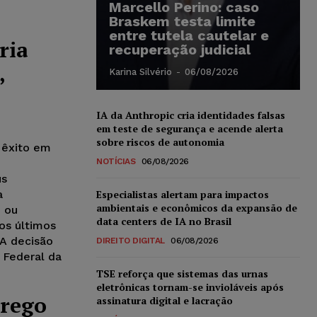
Marcello Perino: caso
Braskem testa limite
entre tutela cautelar e
ria
recuperação judicial
,
Karina Silvério
-
06/08/2026
IA da Anthropic cria identidades falsas
em teste de segurança e acende alerta
sobre riscos de autonomia
 êxito em
NOTÍCIAS
06/08/2026
us
a
Especialistas alertam para impactos
ambientais e econômicos da expansão de
o ou
data centers de IA no Brasil
os últimos
 A decisão
DIREITO DIGITAL
06/08/2026
 Federal da
TSE reforça que sistemas das urnas
eletrônicas tornam-se invioláveis após
prego
assinatura digital e lacração