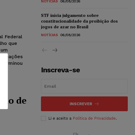
NOTÍCIAS
06/08/2026
STF inicia julgamento sobre
constitucionalidade da proibição dos
jogos de azar no Brasil
NOTÍCIAS
06/08/2026
l Federal
lho que
e um
ticipações
eterminou
Inscreva-se
e o
lho de
INSCREVER
Li e aceito a
Política de Privacidade
.