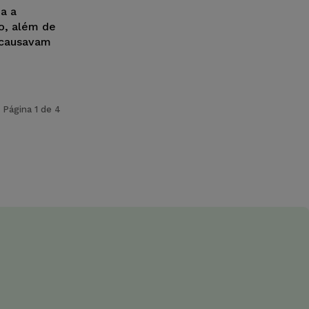
da a
o, além de
 causavam
Página 1 de 4