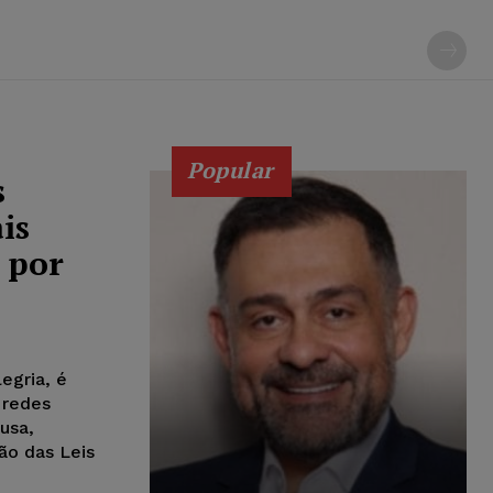
Popular
s
is
 por
egria, é
 redes
usa,
ão das Leis