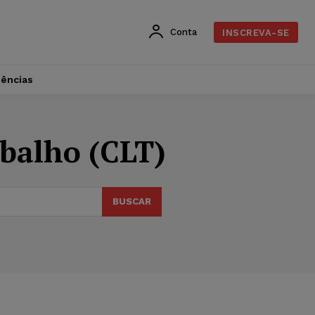
Conta
INSCREVA-SE
dências
abalho (CLT)
BUSCAR