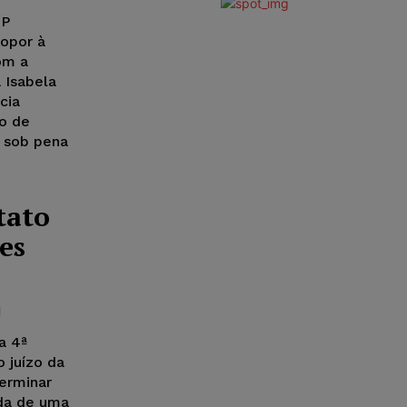
SP
 opor à
om a
a Isabela
cia
o de
, sob pena
.
tato
es
a 4ª
 juízo da
terminar
ada de uma