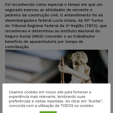
Foi reconhecido como especial o tempo em que um
segurado exerceu as atividades de servente e
pedreiro da construção civil. O entendimento foi da
desembargadora federal Lucia Ursaia, da 10ª Turma
do Tribunal Regional Federal da 3ª Região (TRF3), que
reconheceu e determinou ao Instituto Nacional do
Seguro Social (INSS) conceder o ao trabalhador
benefício de aposentadoria por tempo de
contribuição.
Usamos cookies em nosso site para fornecer a
experiência mais relevante, lembrando suas
preferências e visitas repetidas. Ao clicar em “Aceitar”,
concorda com a utilização de TODOS os cookies.