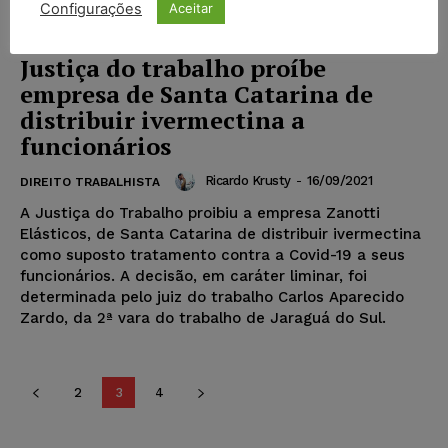
Configurações
Aceitar
Justiça do trabalho proíbe
empresa de Santa Catarina de
distribuir ivermectina a
funcionários
Ricardo Krusty
-
16/09/2021
DIREITO TRABALHISTA
A Justiça do Trabalho proibiu a empresa Zanotti
Elásticos, de Santa Catarina de distribuir ivermectina
como suposto tratamento contra a Covid-19 a seus
funcionários. A decisão, em caráter liminar, foi
determinada pelo juiz do trabalho Carlos Aparecido
Zardo, da 2ª vara do trabalho de Jaraguá do Sul.
2
3
4