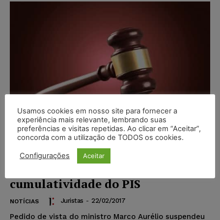
Usamos cookies em nosso site para fornecer a
experiência mais relevante, lembrando suas
preferências e visitas repetidas. Ao clicar em “Aceitar”,
concorda com a utilização de TODOS os cookies.
Pedido de vista suspende
Configurações
Aceitar
julgamento de recurso sobre não
cumulatividade do PIS
Juristas
-
22/02/2017
NOTÍCIAS
Pedido de vista do ministro Marco Aurélio suspendeu