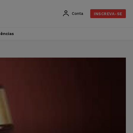
Conta
INSCREVA-SE
dências