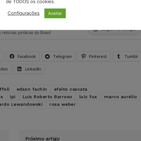
de TODOS os cookies.
Configurações
Aceitar
ristas no Google News
Seguir no Google
 notícias jurídicas do Brasil
s
Facebook
Telegram
Pinterest
Tumblr
odon
LinkedIn
ffoli
edson fachin
efeito cascata
ms
ipi
Luís Roberto Barroso
luiz fux
marco aurélio
ardo Lewandowski
rosa weber
Próximo artigo