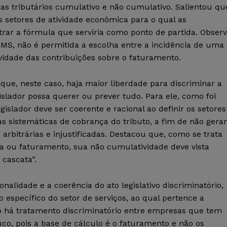
mas tributários cumulativo e não cumulativo. Salientou qu
os setores de atividade econômica para o qual as
trar a fórmula que serviria como ponto de partida. Obser
CMS, não é permitida a escolha entre a incidência de uma
vidade das contribuições sobre o faturamento.
que, neste caso, haja maior liberdade para discriminar a
islador possa querer ou prever tudo. Para ele, como foi
gislador deve ser coerente e racional ao definir os setores
sistemáticas de cobrança do tributo, a fim de não gerar
arbitrárias e injustificadas. Destacou que, como se trata
ta ou faturamento, sua não cumulatividade deve vista
 cascata”.
alidade e a coerência do ato legislativo discriminatório,
 específico do setor de serviços, ao qual pertence a
ão há tratamento discriminatório entre empresas que tem
o, pois a base de cálculo é o faturamento e não os