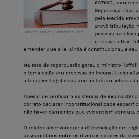
607642, com repe
Segurança Ltda. qu
pela Medida Provis
prevê tributação 
Créditos: sergign / Shutterstock.com
pessoas jurídicas 
o ministro Dias To
entender que a lei ainda é constitucional, e seu
Na tese de repercussão geral, o ministro Toffoli
o tema estão em processo de inconstitucionaliz
alterações legislativas que incluíram setores 
Apesar de verificar a existência de inconsistênc
correto declarar inconstitucionalidade específi
não haver elementos que evidenciem conduta ce
O relator observou que a diferenciação em regi
desequilíbrios entre os diversos setores da econ