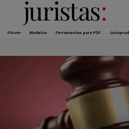
Fórum
Modelos
Ferramentas para PDF
Jurispru