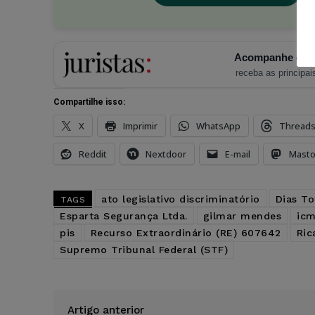
Acompanhe o Ju
receba as principais
Compartilhe isso:
X
Imprimir
WhatsApp
Thread
Reddit
Nextdoor
E-mail
Mast
ato legislativo discriminatório
Dias To
TAGS
Esparta Segurança Ltda.
gilmar mendes
ic
pis
Recurso Extraordinário (RE) 607642
Ric
Supremo Tribunal Federal (STF)
Artigo anterior