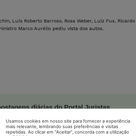
hin, Luís Roberto Barroso, Rosa Weber, Luiz Fux, Ricardo
nistro Marco Aurélio pediu vista dos autos.
postagens diárias do Portal Juristas.
o com os
termos de uso
e
privacidade
do Whatsapp.
Usamos cookies em nosso site para fornecer a experiência
mais relevante, lembrando suas preferências e visitas
repetidas. Ao clicar em “Aceitar”, concorda com a utilização