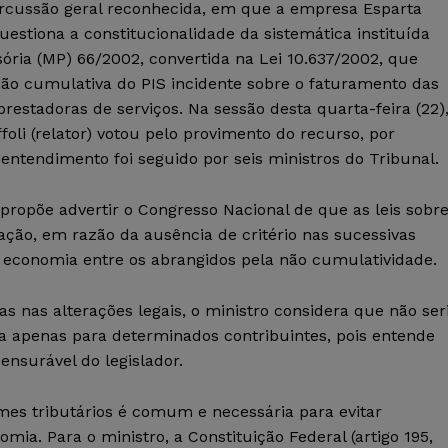
rcussão geral reconhecida, em que a empresa Esparta
estiona a constitucionalidade da sistemática instituída
ória (MP) 66/2002, convertida na Lei 10.637/2002, que
não cumulativa do PIS incidente sobre o faturamento das
prestadoras de serviços. Na sessão desta quarta-feira (22)
ffoli (relator) votou pelo provimento do recurso, por
 entendimento foi seguido por seis ministros do Tribunal.
 propõe advertir o Congresso Nacional de que as leis sobr
ação, em razão da ausência de critério nas sucessivas
da economia entre os abrangidos pela não cumulatividade.
ias nas alterações legais, o ministro considera que não ser
ca apenas para determinados contribuintes, pois entende
nsurável do legislador.
mes tributários é comum e necessária para evitar
omia. Para o ministro, a Constituição Federal (artigo 195,