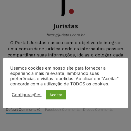
Juristas
http://juristas.com.br
O Portal Juristas nasceu com o objetivo de integrar
uma comunidade jurídica onde os internautas possam
compartilhar suas informações, ideias e delegar cada
vez mais seu aprendizado em nosso Portal.
Usamos cookies em nosso site para fornecer a
experiência mais relevante, lembrando suas
preferências e visitas repetidas. Ao clicar em “Aceitar”,
concorda com a utilização de TODOS os cookies.
Configurações
Aceitar
DEIXE UM COMENTÁRIO
Default Comments (0)
Facebook Comments
Disqus Comments