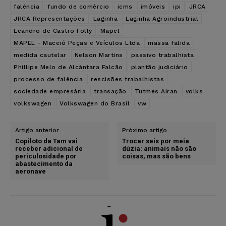
falência
fundo de comércio
icms
imóveis
ipi
JRCA
JRCA Representações
Laginha
Laginha Agroindustrial
Leandro de Castro Folly
Mapel
MAPEL - Maceió Peças e Veículos Ltda
massa falida
medida cautelar
Nelson Martins
passivo trabalhista
Phillipe Melo de Alcântara Falcão
plantão judiciário
processo de falência
rescisões trabalhistas
sociedade empresária
transação
Tutmés Airan
volks
volkswagen
Volkswagen do Brasil
vw
Artigo anterior
Próximo artigo
Copiloto da Tam vai
Trocar seis por meia
receber adicional de
dúzia: animais não são
periculosidade por
coisas, mas são bens
abastecimento da
aeronave