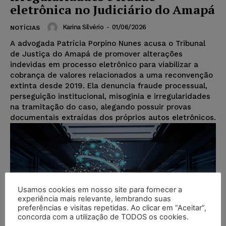
eletrônica no Judiciário do Amapá
Karina Silvério
-
01/06/2026
NOTÍCIAS
A advogada Patrícia Porpino Nunes acusa o Tribunal
de Justiça do Amapá de promover alterações
indevidas em processo eletrônico para viabilizar a
cobrança de valores relacionados a uma reconvenção
extinta desde 2019. Ela denuncia fraude processual,
perseguição institucional, misoginia e irregularidades
na tramitação do caso, alegando possuir provas
documentais extraídas dos próprios autos eletrônicos.
Usamos cookies em nosso site para fornecer a
experiência mais relevante, lembrando suas
preferências e visitas repetidas. Ao clicar em “Aceitar”,
concorda com a utilização de TODOS os cookies.