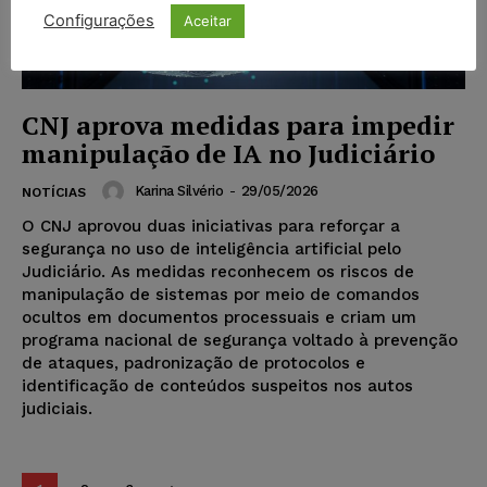
Configurações
Aceitar
CNJ aprova medidas para impedir
manipulação de IA no Judiciário
Karina Silvério
-
29/05/2026
NOTÍCIAS
O CNJ aprovou duas iniciativas para reforçar a
segurança no uso de inteligência artificial pelo
Judiciário. As medidas reconhecem os riscos de
manipulação de sistemas por meio de comandos
ocultos em documentos processuais e criam um
programa nacional de segurança voltado à prevenção
de ataques, padronização de protocolos e
identificação de conteúdos suspeitos nos autos
judiciais.