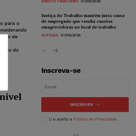
DIREITO TRIBUTÁRIO
07/08/2026
Justiça do Trabalho mantém justa causa
de empregado que vendia canetas
o para o
emagrecedoras no local de trabalho
onsiderando
NOTÍCIAS
07/08/2026
timos de
dor
ermos do
Inscreva-se
r
nível
INSCREVER
Li e aceito a
Política de Privacidade
.