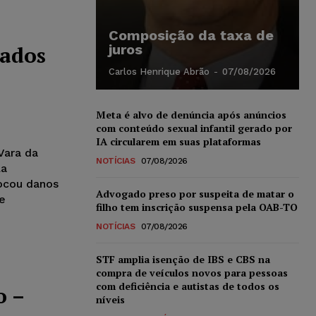
Composição da taxa de
nados
juros
Carlos Henrique Abrão
-
07/08/2026
Meta é alvo de denúncia após anúncios
com conteúdo sexual infantil gerado por
IA circularem em suas plataformas
Vara da
NOTÍCIAS
07/08/2026
la
ocou danos
Advogado preso por suspeita de matar o
de
filho tem inscrição suspensa pela OAB-TO
NOTÍCIAS
07/08/2026
STF amplia isenção de IBS e CBS na
compra de veículos novos para pessoas
com deficiência e autistas de todos os
o –
níveis