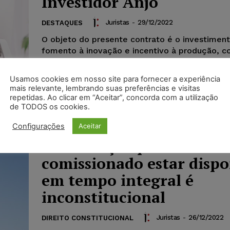
Investidor Anjo
Juristas
-
29/12/2022
DESTAQUES
O objeto do presente contrato é o investiment
fomento à inovação e incentivo à produção, c
que os Sócios são titulares e possuidores legí
100% do capital social da Sociedade. O Investi
Usamos cookies em nosso site para fornecer a experiência
realizará um aporte especial de capital, nos t
mais relevante, lembrando suas preferências e visitas
artigo 61-A da Lei Complementar nº 123/2006.
repetidas. Ao clicar em “Aceitar”, concorda com a utilização
de TODOS os cookies.
Configurações
Aceitar
Gratificação para servido
comissionado estar dispo
em tempo integral é
inconstitucional
Juristas
-
26/12/2022
DIREITO CONSTITUCIONAL