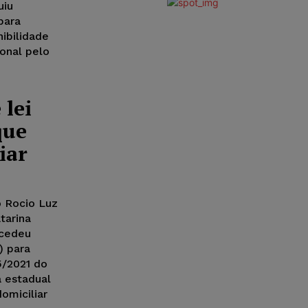
uiu
para
ibilidade
ional pelo
 lei
que
iar
 Rocio Luz
tarina
ncedeu
) para
5/2021 do
a estadual
omiciliar