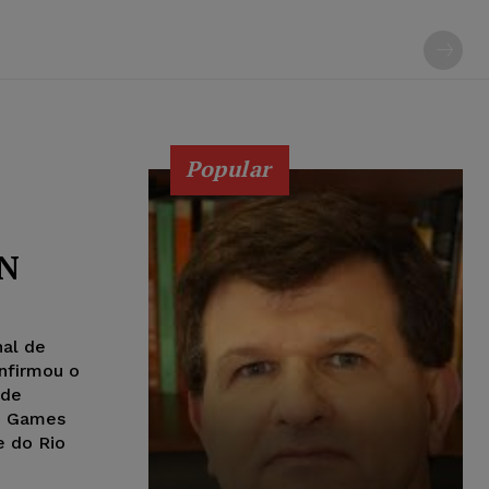
Popular
QN
nal de
nfirmou o
 de
e Games
e do Rio