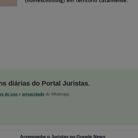
(homeschooling) em território catarinense.
s diárias do Portal Juristas.
os de uso
e
privacidade
do Whatsapp.
Acompanhe o Juristas no Google News