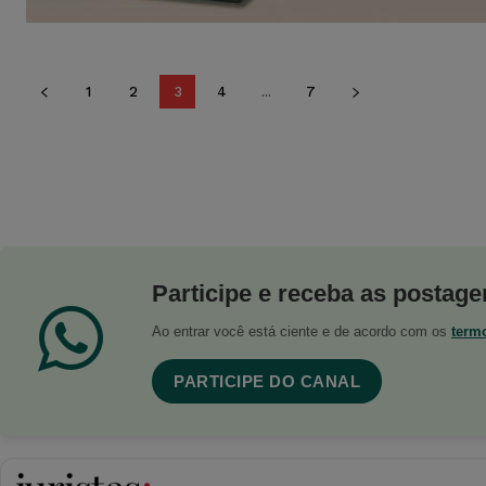
1
2
3
4
...
7
Participe e receba as postagen
Ao entrar você está ciente e de acordo com os
term
PARTICIPE DO CANAL