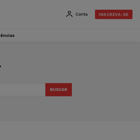
Conta
INSCREVA-SE
dências
r
BUSCAR