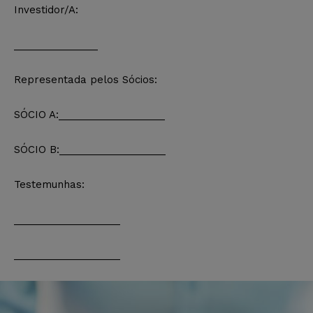
Investidor/A:
_______________
Representada pelos Sócios:
SÓCIO A:___________________
SÓCIO B:___________________
Testemunhas:
___________________
___________________