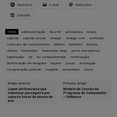
Nextdoor
E-mail
Mastodon
LinkedIn
TAGS
administração
Aporte
assinatura
brasil
capital
capital social
código
código civil
contrato
contrato de investimento
débito
dinheiro
Direito
dívida
investidor
Investidor Anjo
juros moratórios
legislação
lei
lei complementar
notificação
Notificação de Resgate
objeto
prazo
produção
recuperação judicial
resgate
sociedade
sócio
Artigo anterior
Próximo artigo
Latam Airlines terá que
Modelo de Cessão de
indenizar passageira por
Programa de Computador
catorze horas de atraso de
– Software
voo