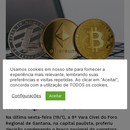
Usamos cookies em nosso site para fornecer a
experiência mais relevante, lembrando suas
preferências e visitas repetidas. Ao clicar em “Aceitar”,
concorda com a utilização de TODOS os cookies.
Justiça condena Binance a pagar
multa por litigância de má-fé
Configurações
Aceitar
Ricardo Krusty
-
27/01/2024
DESTAQUES
Na última sexta-feira (19/1), a 9ª Vara Cível do Foro
Regional de Santana, na capital paulista, proferiu
decisão condenando o braço nacional da corretora