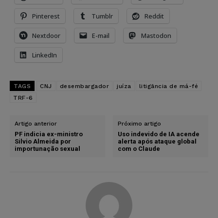
Pinterest
Tumblr
Reddit
Nextdoor
E-mail
Mastodon
LinkedIn
TAGS
CNJ
desembargador
juíza
litigância de má-fé
TRF-6
Artigo anterior
Próximo artigo
PF indicia ex-ministro
Uso indevido de IA acende
Silvio Almeida por
alerta após ataque global
importunação sexual
com o Claude