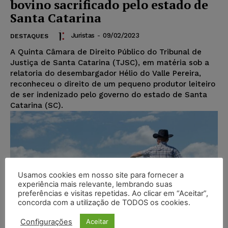
bovino sacrificado pelo estado de
Santa Catarina
Juristas
-
09/02/2023
DESTAQUES
A Quinta Câmara de Direito Público do Tribunal de
Justiça de Santa Catarina (TJSC), em matéria sob a
relatoria do desembargador Hélio do Valle Pereira,
reconheceu o direito de um pequeno produtor leiteiro
de ser indenizado pelo governo do estado de Santa
Catarina (SC).
Usamos cookies em nosso site para fornecer a
experiência mais relevante, lembrando suas
preferências e visitas repetidas. Ao clicar em “Aceitar”,
concorda com a utilização de TODOS os cookies.
Configurações
Aceitar