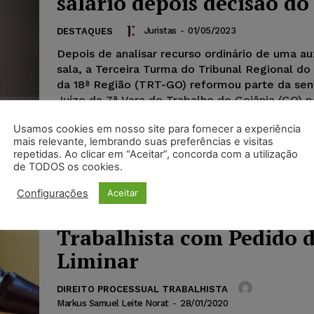
salário depois decisão d
Juristas
-
01/05/2023
DESTAQUES
Depois de analisar recurso ordinário de uma aux
sala, a Terceira Turma do Tribunal Regional do
da 18ª Região (TRT-GO) reformou parte da se
Juízo da 7ª Vara do Trabalho de Goiânia (GO) p
determinar a uma escola que pague à trabalha
Usamos cookies em nosso site para fornecer a experiência
salário relativo ao mês de janeiro do ano de 20
mais relevante, lembrando suas preferências e visitas
repetidas. Ao clicar em “Aceitar”, concorda com a utilização
de TODOS os cookies.
Configurações
Aceitar
Modelo de Ação Rescisór
Trabalhista com Pedido 
Liminar
DIREITO PROCESSUAL TRABALHISTA
Markus Samuel Leite Norat
-
28/01/2020