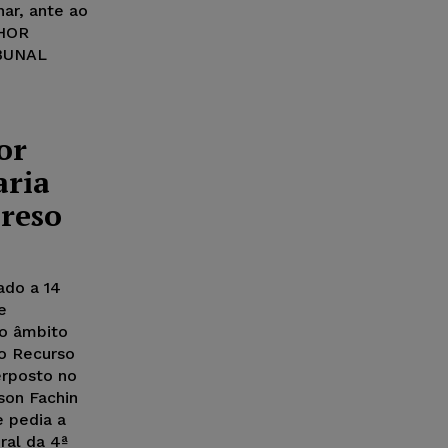
ar, ante ao
NHOR
BUNAL
or
aria
reso
ado a 14
e
no âmbito
o Recurso
erposto no
son Fachin
e pedia a
ral da 4ª