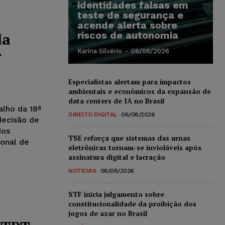
identidades falsas em
teste de segurança e
acende alerta sobre
da
riscos de autonomia
r
Karina Silvério
-
06/08/2026
Especialistas alertam para impactos
ambientais e econômicos da expansão de
data centers de IA no Brasil
alho da 18ª
DIREITO DIGITAL
06/08/2026
decisão de
dos
TSE reforça que sistemas das urnas
ional de
eletrônicas tornam-se invioláveis após
assinatura digital e lacração
NOTÍCIAS
06/08/2026
STF inicia julgamento sobre
constitucionalidade da proibição dos
jogos de azar no Brasil