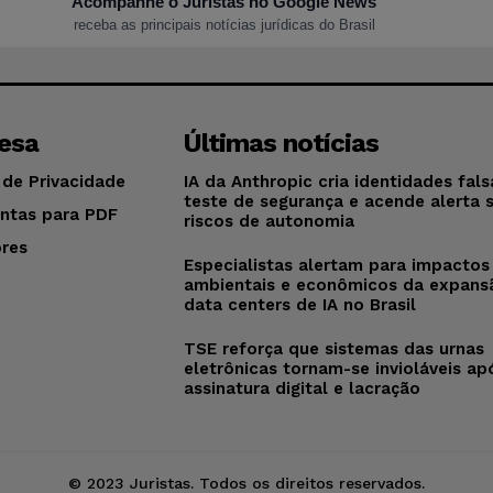
Acompanhe o Juristas no Google News
receba as principais notícias jurídicas do Brasil
esa
Últimas notícias
 de Privacidade
IA da Anthropic cria identidades fal
teste de segurança e acende alerta 
ntas para PDF
riscos de autonomia
res
Especialistas alertam para impactos
o
ambientais e econômicos da expans
data centers de IA no Brasil
TSE reforça que sistemas das urnas
eletrônicas tornam-se invioláveis ap
assinatura digital e lacração
© 2023 Juristas. Todos os direitos reservados.