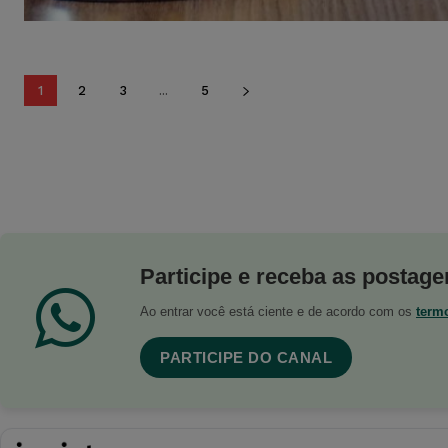
1
2
3
...
5
Participe e receba as postagen
Ao entrar você está ciente e de acordo com os
term
PARTICIPE DO CANAL