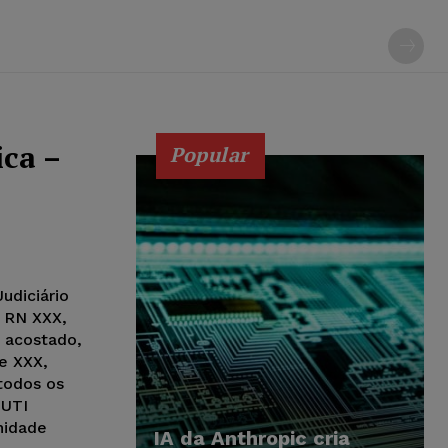
ica –
Popular
udiciário
a RN XXX,
o acostado,
e XXX,
todos os
 UTI
nidade
IA da Anthropic cria