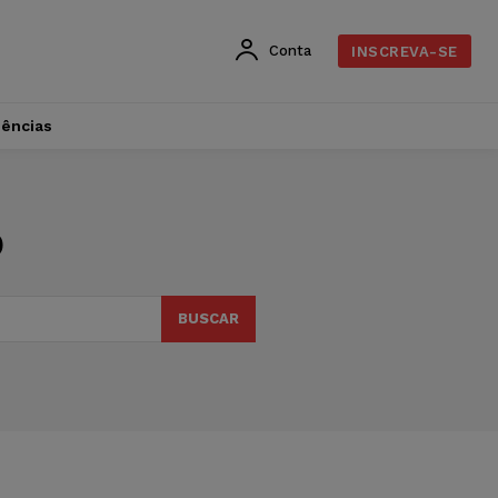
Conta
INSCREVA-SE
dências
o
BUSCAR