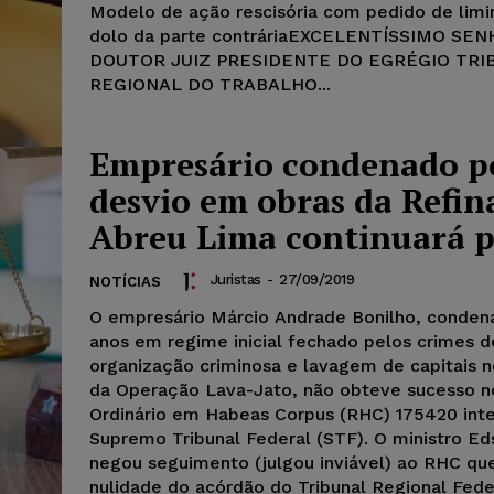
Modelo de ação rescisória com pedido de limin
dolo da parte contráriaEXCELENTÍSSIMO SE
DOUTOR JUIZ PRESIDENTE DO EGRÉGIO TRI
REGIONAL DO TRABALHO...
Empresário condenado p
desvio em obras da Refin
Abreu Lima continuará p
Juristas
-
27/09/2019
NOTÍCIAS
O empresário Márcio Andrade Bonilho, conden
anos em regime inicial fechado pelos crimes d
organização criminosa e lavagem de capitais 
da Operação Lava-Jato, não obteve sucesso n
Ordinário em Habeas Corpus (RHC) 175420 int
Supremo Tribunal Federal (STF). O ministro Ed
negou seguimento (julgou inviável) ao RHC qu
nulidade do acórdão do Tribunal Regional Fede