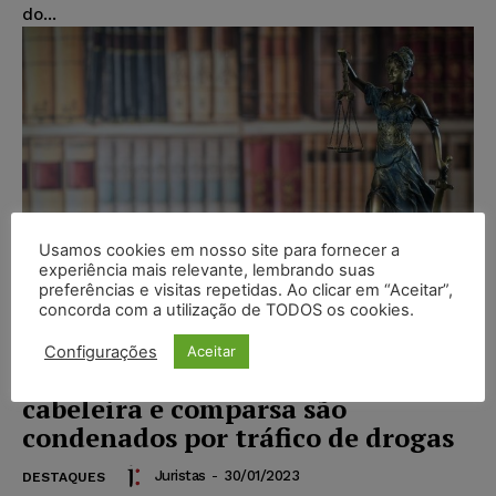
do...
Usamos cookies em nosso site para fornecer a
experiência mais relevante, lembrando suas
preferências e visitas repetidas. Ao clicar em “Aceitar”,
concorda com a utilização de TODOS os cookies.
Configurações
Aceitar
Mulher que escondia crack na
cabeleira e comparsa são
condenados por tráfico de drogas
Juristas
-
30/01/2023
DESTAQUES