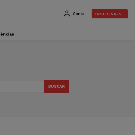
Conta
INSCREVA-SE
dências
BUSCAR