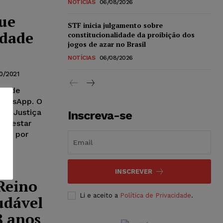
NOTÍCIAS
06/08/2026
ue
STF inicia julgamento sobre
idade
constitucionalidade da proibição dos
jogos de azar no Brasil
NOTÍCIAS
06/08/2026
0/2021
nal de
WhatsApp. O
 de Justiça
Inscreva-se
 atestar
nde por
INSCREVER
Reino
Li e aceito a
Política de Privacidade
.
udável
8 anos