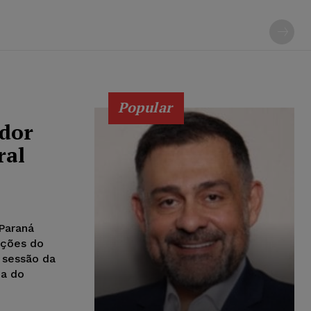
Popular
dor
ral
Paraná
ações do
 sessão da
ça do