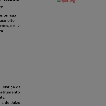
21
nter sua
ase oito
rota, de 12
ra
 Justiça da
instrumento
ela
ria do Juízo