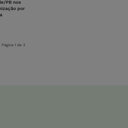
de/PB nos
nização por
a
Página 1 de 3