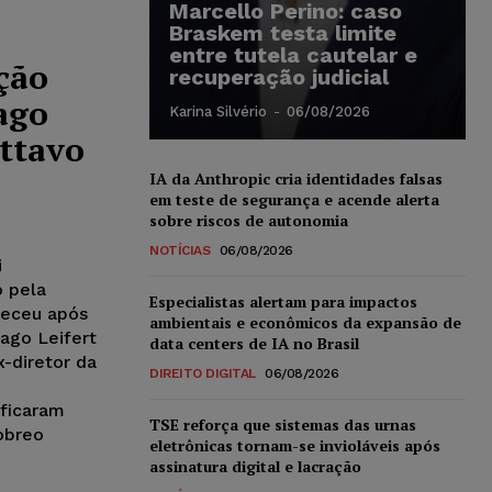
Marcello Perino: caso
Braskem testa limite
entre tutela cautelar e
ção
recuperação judicial
ago
Karina Silvério
-
06/08/2026
sttavo
IA da Anthropic cria identidades falsas
em teste de segurança e acende alerta
sobre riscos de autonomia
NOTÍCIAS
06/08/2026
i
o pela
Especialistas alertam para impactos
teceu após
ambientais e econômicos da expansão de
ago Leifert
data centers de IA no Brasil
x-diretor da
DIREITO DIGITAL
06/08/2026
 ficaram
TSE reforça que sistemas das urnas
obreo
eletrônicas tornam-se invioláveis após
assinatura digital e lacração