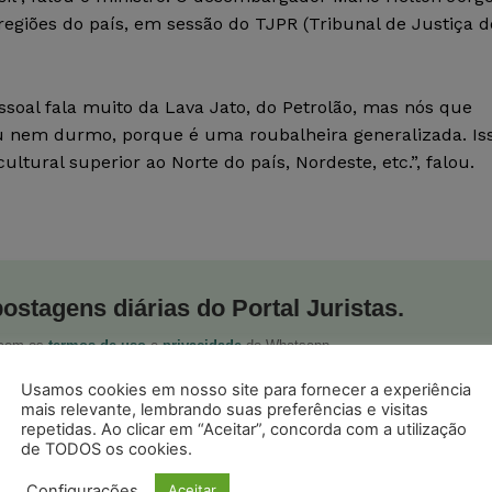
regiões do país, em sessão do TJPR (Tribunal de Justiça d
soal fala muito da Lava Jato, do Petrolão, mas nós que
u nem durmo, porque é uma roubalheira generalizada. Is
tural superior ao Norte do país, Nordeste, etc.”, falou.
postagens diárias do Portal Juristas.
o com os
termos de uso
e
privacidade
do Whatsapp.
Usamos cookies em nosso site para fornecer a experiência
mais relevante, lembrando suas preferências e visitas
repetidas. Ao clicar em “Aceitar”, concorda com a utilização
de TODOS os cookies.
Configurações
Aceitar