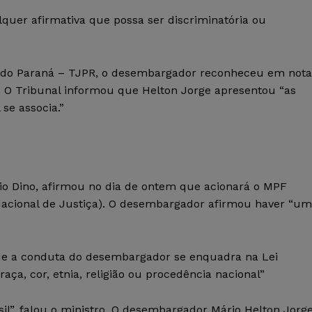
lquer afirmativa que possa ser discriminatória ou
o do Paraná – TJPR, o desembargador reconheceu em nota
. O Tribunal informou que Helton Jorge apresentou “as
se associa.”
vio Dino, afirmou no dia de ontem que acionará o MPF
 Nacional de Justiça). O desembargador afirmou haver “um
 que a conduta do desembargador se enquadra na Lei
raça, cor, etnia, religião ou procedência nacional”
il”, falou o ministro. O desembargador Mário Helton Jorg