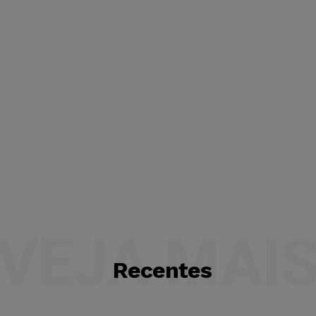
VEJA MAI
Recentes