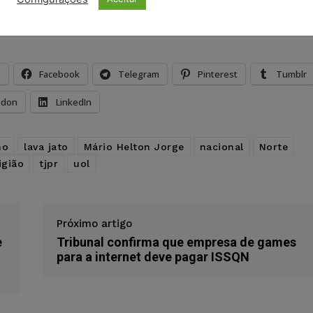
ristas no Google News
Seguir no Google
 notícias jurídicas do Brasil
s
Facebook
Telegram
Pinterest
Tumblr
odon
LinkedIn
no
lava jato
Mário Helton Jorge
nacional
Norte
igião
tjpr
uol
Próximo artigo
e
Tribunal confirma que empresa de games
para a internet deve pagar ISSQN