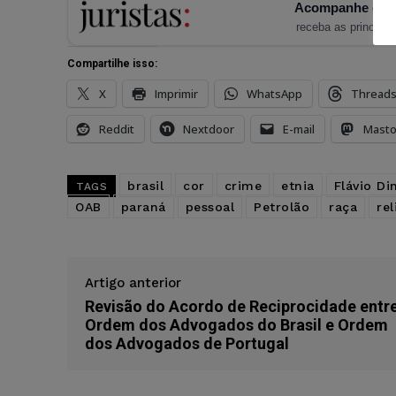
Acompanhe o Ju
receba as principais
Compartilhe isso:
X
Imprimir
WhatsApp
Thread
Reddit
Nextdoor
E-mail
Mast
brasil
cor
crime
etnia
Flávio Di
TAGS
OAB
paraná
pessoal
Petrolão
raça
rel
Artigo anterior
Revisão do Acordo de Reciprocidade entr
Ordem dos Advogados do Brasil e Ordem
dos Advogados de Portugal