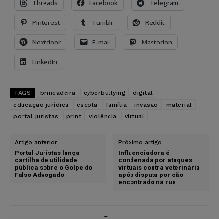
Threads
Facebook
Telegram
Pinterest
Tumblr
Reddit
Nextdoor
E-mail
Mastodon
LinkedIn
TAGS
brincadeira
cyberbullying
digital
educação jurídica
escola
família
invasão
material
portal juristas
print
violência
virtual
Artigo anterior
Próximo artigo
Portal Juristas lança
Influenciadora é
cartilha de utilidade
condenada por ataques
pública sobre o Golpe do
virtuais contra veterinária
Falso Advogado
após disputa por cão
encontrado na rua