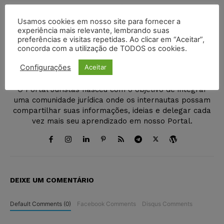
Usamos cookies em nosso site para fornecer a
experiência mais relevante, lembrando suas
preferências e visitas repetidas. Ao clicar em “Aceitar”,
concorda com a utilização de TODOS os cookies.
Juristas
Configurações
Aceitar
http://juristas.com.br
O Portal Juristas nasceu com o objetivo de integrar
uma comunidade jurídica onde os internautas possam
compartilhar suas informações, ideias e delegar cada
vez mais seu aprendizado em nosso Portal.
DEIXE UM COMENTÁRIO
Default Comments (0)
Facebook Comments
Disqus Comments