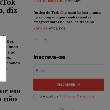
kTok
DIREITO TRIBUTÁRIO
07/08/2026
, diz
Justiça do Trabalho mantém justa causa
de empregado que vendia canetas
emagrecedoras no local de trabalho
NOTÍCIAS
07/08/2026
, o
icações
dos planos
rátis ao
Inscreva-se
tados.
 caminhando
o na
INSCREVER
dor em
s não
Li e aceito a
Política de Privacidade
.