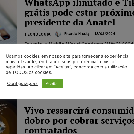
WhatsApp ilimitado e Ti
grátis pode estar próximo
presidente da Anatel
Ricardo Krusty
-
13/03/2024
TECNOLOGIA
Durante a Mobile World Congress (MWC) 2024
presidente da Agência Nacional de Telecomun
Usamos cookies em nosso site para fornecer a experiência
(Anatel), Carlos Baigorri, afirmou que os dias 
mais relevante, lembrando suas preferências e visitas
de telefonia com WhatsApp ilimitado, acesso g
repetidas. Ao clicar em “Aceitar”, concorda com a utilização
TikTok e outros benefícios similares estão con
de TODOS os cookies.
Segundo ele, as operadoras brasileiras estão
para uma nova realidade na qual cada conteúd
Configurações
Aceitar
internet terá um custo associado.
Vivo ressarcirá consumi
dobro por cobrar serviço
contratados