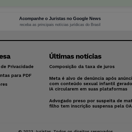
Acompanhe o Juristas no Google News
receba as principais notícias jurídicas do Brasil
esa
Últimas notícias
 de Privacidade
Composição da taxa de juros
ntas para PDF
Meta é alvo de denúncia após anúnc
com conteúdo sexual infantil gerad
res
IA circularem em suas plataformas
o
Advogado preso por suspeita de mat
filho tem inscrição suspensa pela O
© 2023 Juristas. Todos os direitos reservados.