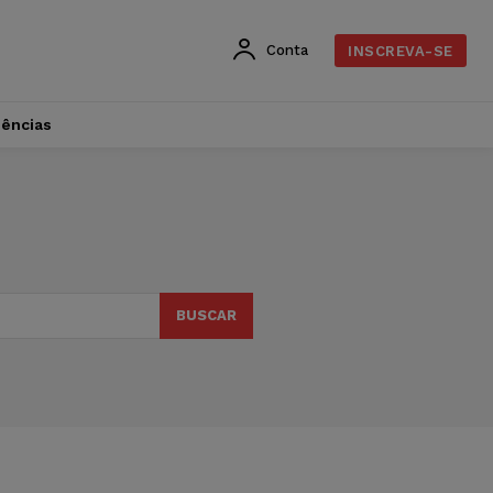
Conta
INSCREVA-SE
dências
BUSCAR