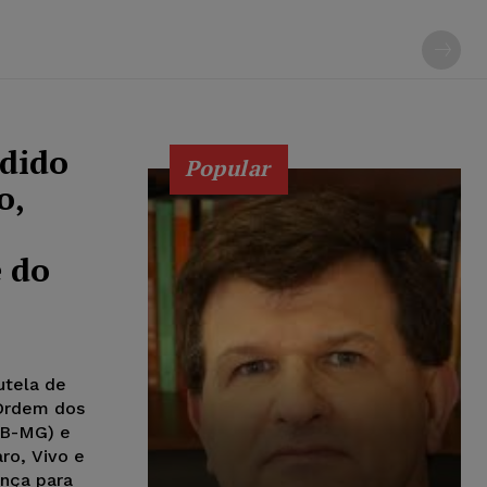
edido
Popular
o,
e do
utela de
 Ordem dos
AB-MG) e
ro, Vivo e
nça para