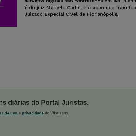
serviços digitais não contratados em seu plano
é do juiz Marcelo Carlin, em ação que tramitou
Juizado Especial Cível de Florianópolis.
s diárias do Portal Juristas.
os de uso
e
privacidade
do Whatsapp.