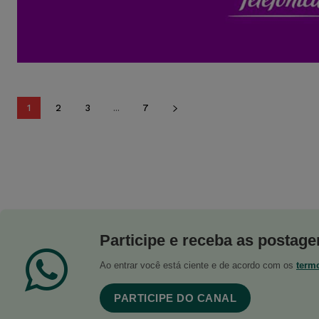
1
2
3
...
7
Participe e receba as postagen
Ao entrar você está ciente e de acordo com os
term
PARTICIPE DO CANAL