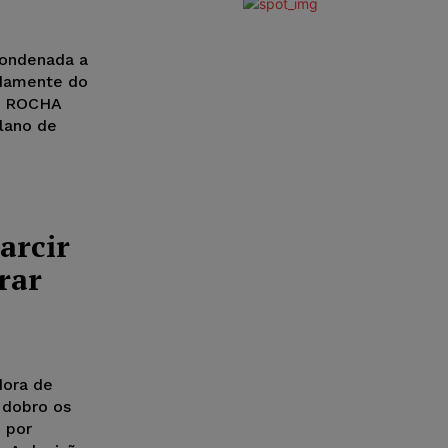
 condenada a
idamente do
A ROCHA
plano de
arcir
rar
dora de
m dobro os
 por