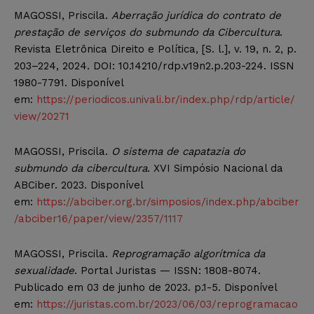
MAGOSSI, Priscila.
Aberração jurídica do contrato de
prestação de serviços do submundo da Cibercultura
.
Revista Eletrônica Direito e Política, [S. l.], v. 19, n. 2, p.
203–224, 2024. DOI: 10.14210/rdp.v19n2.p.203-224. ISSN
1980-7791. Disponível
em:
https://periodicos.univali.br/index.php/rdp/article/
view/20271
MAGOSSI, Priscila.
O sistema de capatazia do
submundo da cibercultura
. XVI Simpósio Nacional da
ABCiber. 2023. Disponível
em:
https://abciber.org.br/simposios/index.php/abciber
/abciber16/paper/view/2357/1117
MAGOSSI, Priscila.
Reprogramação algorítmica da
sexualidade
. Portal Juristas — ISSN: 1808-8074.
Publicado em 03 de junho de 2023. p.1-5. Disponível
em:
https://juristas.com.br/2023/06/03/reprogramacao