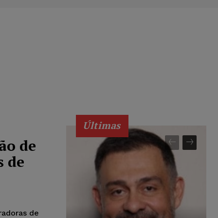
Últimas
ão de
s de
eradoras de