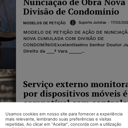
Nunciação de Obra Nova
Divisão de Condomínio
Suporte Juristas
-
17/03/20
MODELOS DE PETIÇÃO
MODELO DE PETIÇÃO DE AÇÃO DE NUNCIAÇÃ
NOVA CUMULADA COM DIVISÃO DE
CONDOMÍNIOExcelentíssimo Senhor Doutor Ju
Direito da ___ª Vara _____...
Serviço externo monitor
por dispositivos móveis é
compatível com controle
jornada
Usamos cookies em nosso site para fornecer a experiência
mais relevante, lembrando suas preferências e visitas
Suporte Juristas
-
28/02/2020
repetidas. Ao clicar em “Aceitar”, concorda com a utilização
NOTÍCIAS