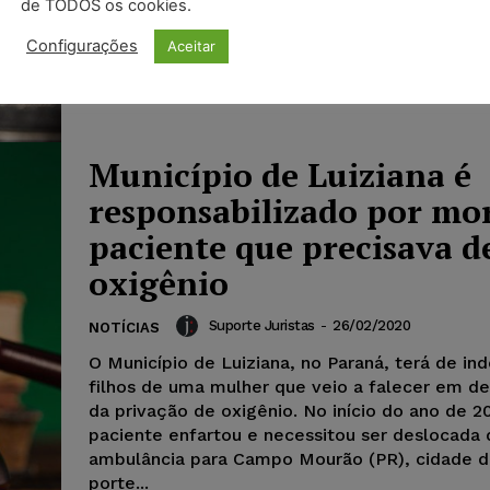
de TODOS os cookies.
Mesmo que realizem serviços externos, é poss
controlar a jornada de trabalho de funcionário
Configurações
Aceitar
recebem dispositivos móveis com controle de 
baixa de ordens de serviço....
Município de Luiziana é
responsabilizado por mo
paciente que precisava d
oxigênio
Suporte Juristas
-
26/02/2020
NOTÍCIAS
O Município de Luiziana, no Paraná, terá de ind
filhos de uma mulher que veio a falecer em de
da privação de oxigênio. No início do ano de 20
paciente enfartou e necessitou ser deslocada 
ambulância para Campo Mourão (PR), cidade d
porte...