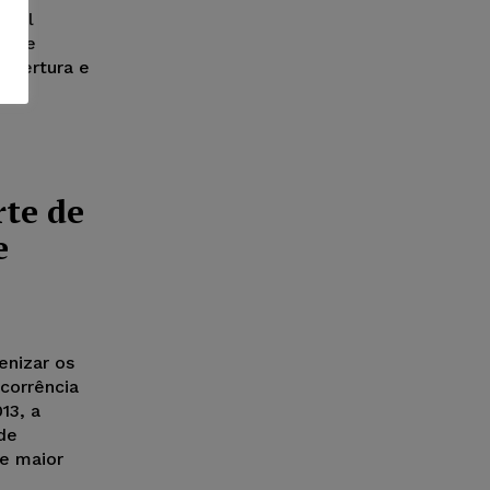
ível
s que
abertura e
rte de
e
enizar os
corrência
13, a
de
e maior