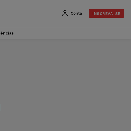
Conta
INSCREVA-SE
dências