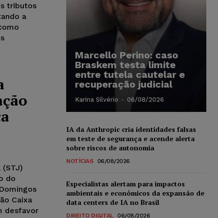
s tributos
tando a
 como
es
Marcello Perino: caso
Braskem testa limite
entre tutela cautelar e
a
recuperação judicial
ação
Karina Silvério
-
06/08/2026
ça
IA da Anthropic cria identidades falsas
em teste de segurança e acende alerta
sobre riscos de autonomia
NOTÍCIAS
06/08/2026
 (STJ)
ro do
Especialistas alertam para impactos
) Domingos
ambientais e econômicos da expansão de
ção Caixa
data centers de IA no Brasil
m desfavor
DIREITO DIGITAL
06/08/2026