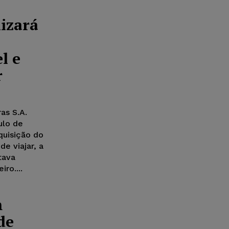
izará
l e
r
as S.A.
ulo de
quisição do
e viajar, a
tava
ro....
m
de