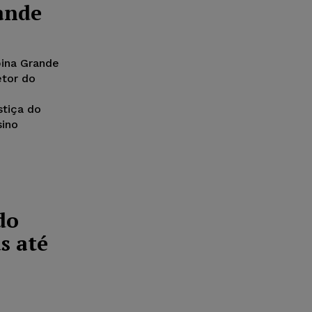
ande
pina Grande
etor do
stiça do
sino
do
s até