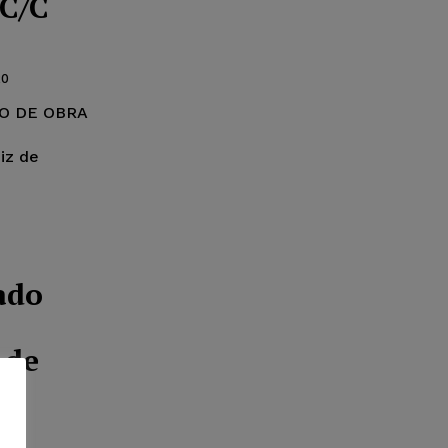
 C/C
20
O DE OBRA
iz de
ado
 de