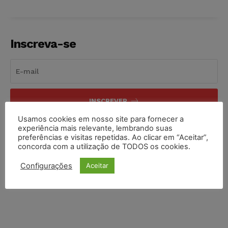
Inscreva-se
INSCREVER
Usamos cookies em nosso site para fornecer a
Li e aceito a
Política de Privacidade
.
experiência mais relevante, lembrando suas
preferências e visitas repetidas. Ao clicar em “Aceitar”,
concorda com a utilização de TODOS os cookies.
Configurações
Aceitar