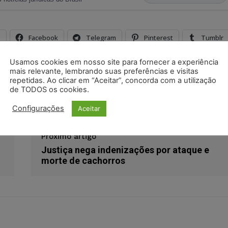
s
Facebook
Telegram
Pinterest
Tumblr
odon
LinkedIn
Usamos cookies em nosso site para fornecer a experiência
mais relevante, lembrando suas preferências e visitas
repetidas. Ao clicar em “Aceitar”, concorda com a utilização
de TODOS os cookies.
Indenização
sigilo telefônico
vivo
Configurações
Aceitar
Próximo artigo
Justiça nega indenizações por ataque e
morte de cachorros