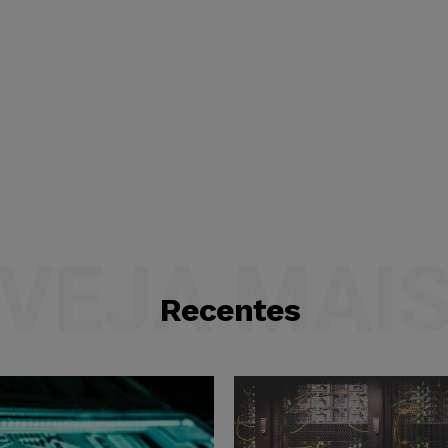
VEJA MAI
Recentes