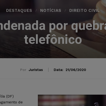
DESTAQUES
NOTÍCIAS
DIREITO CIVIL
ndenada por quebra
telefônico
Por
Juristas
Data:
21/06/2020
lia (DF)
pagamento de