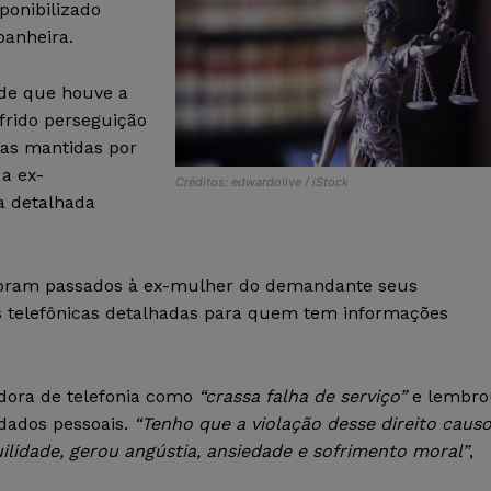
ponibilizado
panheira.
sde que houve a
frido perseguição
sas mantidas por
a ex-
Créditos: edwardolive / iStock
a detalhada
 foram passados à ex-mulher do demandante seus
s telefônicas detalhadas para quem tem informações
adora de telefonia como
“crassa falha de serviço”
e lembro
 dados pessoais.
“Tenho que a violação desse direito caus
uilidade, gerou angústia, ansiedade e sofrimento moral”
,