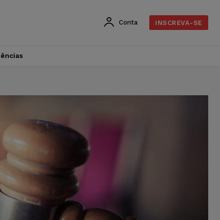
Conta
INSCREVA-SE
dências