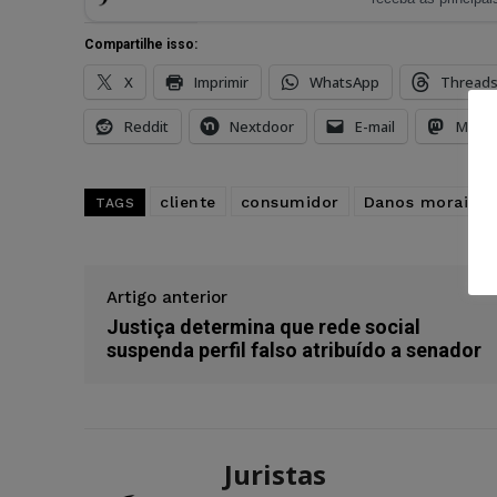
Compartilhe isso:
X
Imprimir
WhatsApp
Thread
Reddit
Nextdoor
E-mail
Mast
cliente
consumidor
Danos morais
TAGS
Artigo anterior
Justiça determina que rede social
suspenda perfil falso atribuído a senador
Juristas