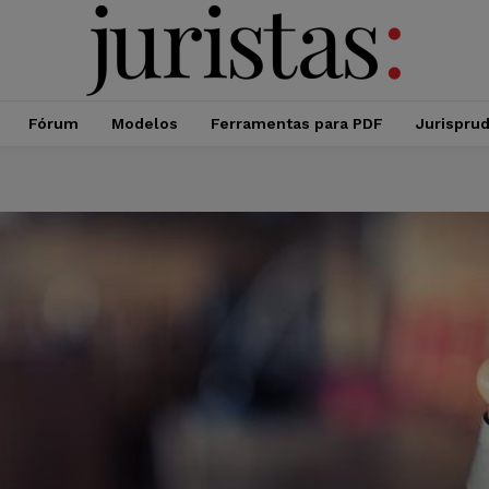
Fórum
Modelos
Ferramentas para PDF
Jurispru