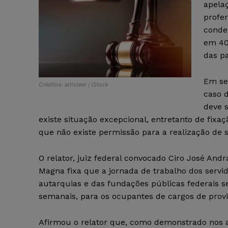
apela
profer
conden
em 40
das pa
Em se
Créditos: artisteer / iStock
caso d
deve 
existe situação excepcional, entretanto de fixa
que não existe permissão para a realização de s
O relator, juiz federal convocado Ciro José And
Magna fixa que a jornada de trabalho dos servid
autarquias e das fundações públicas federais se
semanais, para os ocupantes de cargos de provim
Afirmou o relator que, como demonstrado nos