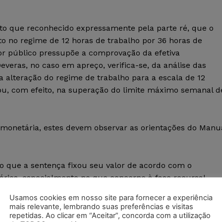
isto que reconhecido expressamente pela parte ré, que o
ito no regime de 12 horas de trabalho por 36 horas de
or público pressupõe a comprovação da efetiva
everas, no caso em apreço, verifica-se, da análise das
 a alteração do regime de trabalho para a escala de 12
tou, com efeito, na superação do limite máximo semanal d
 monetária, estes devem observar as orientações do Manu
do que a sentença fixou seu valor de acordo com o
ários, especialmente no que concerne à fase recursal,
 no momento da interposição da apelação, a aplicação
Usamos cookies em nosso site para fornecer a experiência
s sob a égide da legislação anterior implicaria decidir al
mais relevante, lembrando suas preferências e visitas
omo surpreender às partes criando um risco de agravamen
repetidas. Ao clicar em “Aceitar”, concorda com a utilização