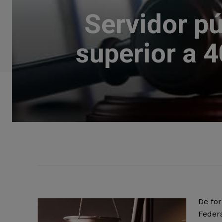
Servidor pú
superior a 
De fo
Feder