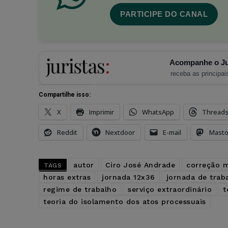
PARTICIPE DO CANAL
Acompanhe o Ju
receba as principais
Compartilhe isso:
X
Imprimir
WhatsApp
Thread
Reddit
Nextdoor
E-mail
Mast
autor
Ciro José Andrade
correção 
TAGS
horas extras
jornada 12x36
jornada de trab
regime de trabalho
serviço extraordinário
t
teoria do isolamento dos atos processuais