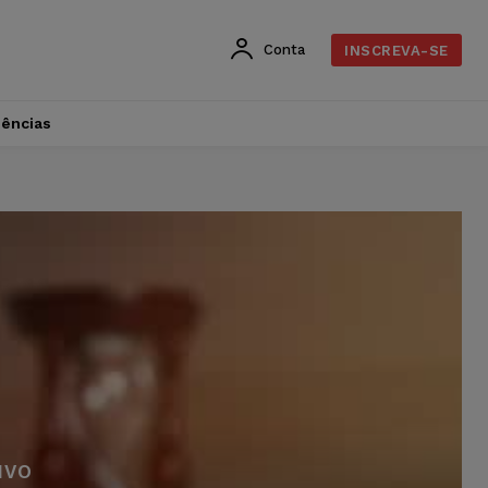
Conta
INSCREVA-SE
dências
IVO