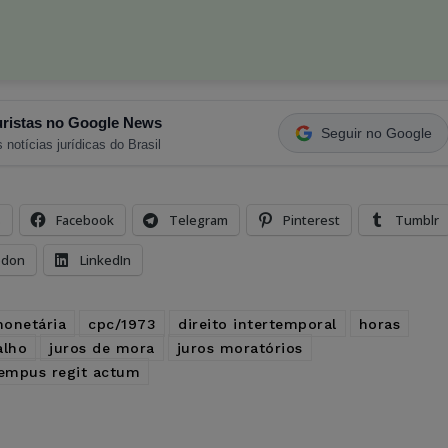
ristas no Google News
Seguir no Google
 notícias jurídicas do Brasil
s
Facebook
Telegram
Pinterest
Tumblr
odon
LinkedIn
monetária
cpc/1973
direito intertemporal
horas
alho
juros de mora
juros moratórios
empus regit actum