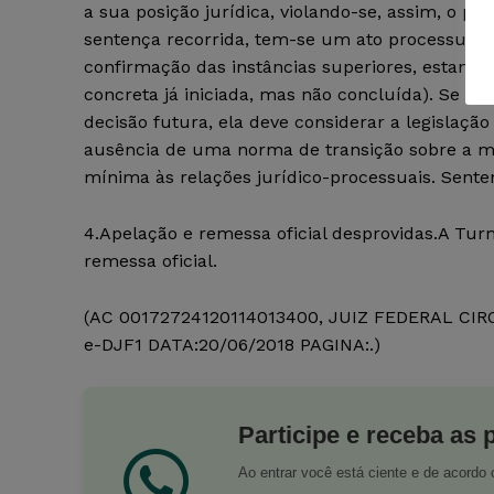
a sua posição jurídica, violando-se, assim, o pri
sentença recorrida, tem-se um ato processual cu
confirmação das instâncias superiores, estando
concreta já iniciada, mas não concluída). Se a 
decisão futura, ela deve considerar a legislaçã
ausência de uma norma de transição sobre a mat
mínima às relações jurídico-processuais. Sente
4.Apelação e remessa oficial desprovidas.A Tu
remessa oficial.
(AC 00172724120114013400, JUIZ FEDERAL CI
e-DJF1 DATA:20/06/2018 PAGINA:.)
Participe e receba as 
Ao entrar você está ciente e de acord