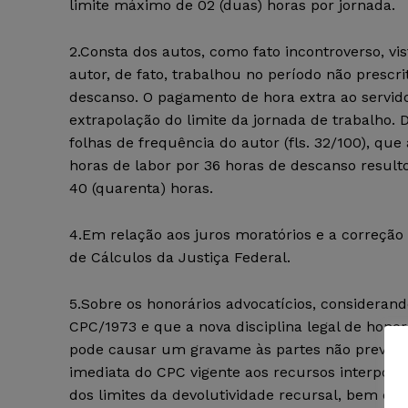
limite máximo de 02 (duas) horas por jornada.
2.Consta dos autos, como fato incontroverso, v
autor, de fato, trabalhou no período não prescr
descanso. O pagamento de hora extra ao servid
extrapolação do limite da jornada de trabalho. D
folhas de frequência do autor (fls. 32/100), que
horas de labor por 36 horas de descanso resul
40 (quarenta) horas.
4.Em relação aos juros moratórios e a correção
de Cálculos da Justiça Federal.
5.Sobre os honorários advocatícios, consideran
CPC/1973 e que a nova disciplina legal de honor
pode causar um gravame às partes não previsto
imediata do CPC vigente aos recursos interposto
dos limites da devolutividade recursal, bem c