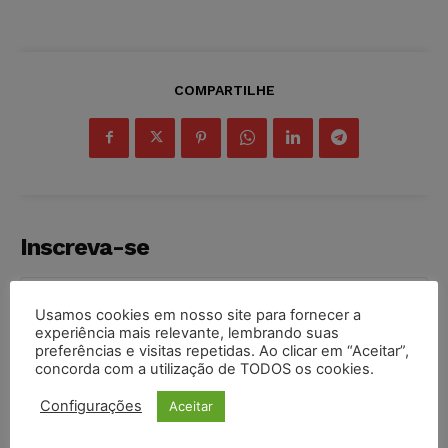
COMPARTILHE
Inscreva-se
Usamos cookies em nosso site para fornecer a
experiência mais relevante, lembrando suas
preferências e visitas repetidas. Ao clicar em “Aceitar”,
INSCREVER
concorda com a utilização de TODOS os cookies.
Configurações
Aceitar
Li e aceito a
Política de Privacidade
.