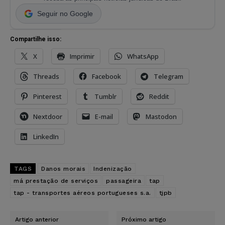
Seguir no Google
Compartilhe isso:
X
Imprimir
WhatsApp
Threads
Facebook
Telegram
Pinterest
Tumblr
Reddit
Nextdoor
E-mail
Mastodon
LinkedIn
TAGS
Danos morais
Indenização
má prestação de serviços
passageira
tap
tap - transportes aéreos portugueses s.a.
tjpb
Artigo anterior
Próximo artigo