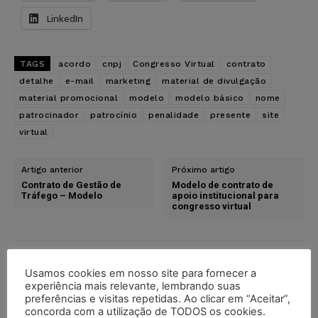
LinkedIn
TAGS
acordo
cnpj
Congresso Virtual
contrato
detalhe
e-mail
marketing
material de divulgação
material promocional
modelo
modelo básico
nome
patrocinador
patrocínio
penalidade
presente
site
virtual
Artigo anterior
Próximo artigo
Contrato de Gestão de
Modelo de contrato de
Tráfego – Modelo
apoio institucional para
congresso virtual
Usamos cookies em nosso site para fornecer a
experiência mais relevante, lembrando suas
preferências e visitas repetidas. Ao clicar em “Aceitar”,
concorda com a utilização de TODOS os cookies.