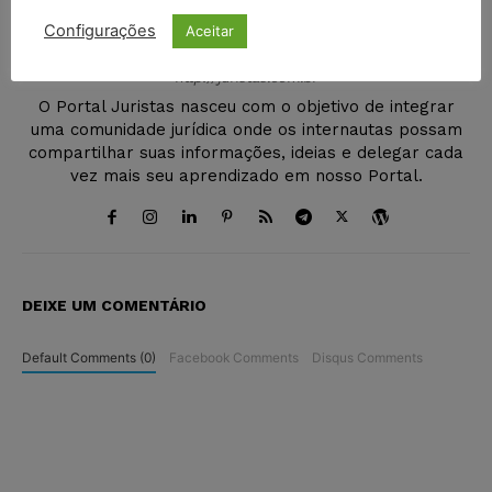
Configurações
Aceitar
Juristas
http://juristas.com.br
O Portal Juristas nasceu com o objetivo de integrar
uma comunidade jurídica onde os internautas possam
compartilhar suas informações, ideias e delegar cada
vez mais seu aprendizado em nosso Portal.
DEIXE UM COMENTÁRIO
Default Comments (0)
Facebook Comments
Disqus Comments