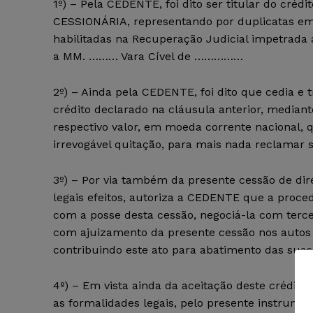
1º) – Pela CEDENTE, foi dito ser titular do créd
CESSIONÁRIA, representando por duplicatas emi
habilitadas na Recuperação Judicial impetrad
a MM. ……… Vara Cível de ……………
2º) – Ainda pela CEDENTE, foi dito que cedia e t
crédito declarado na cláusula anterior, media
respectivo valor, em moeda corrente nacional, 
irrevogável quitação, para mais nada reclama
3º) – Por via também da presente cessão de dir
legais efeitos, autoriza a CEDENTE que a proce
com a posse desta cessão, negociá-la com ter
com ajuizamento da presente cessão nos autos 
contribuindo este ato para abatimento das sua
4º) – Em vista ainda da aceitação deste crédit
as formalidades legais, pelo presente instrume