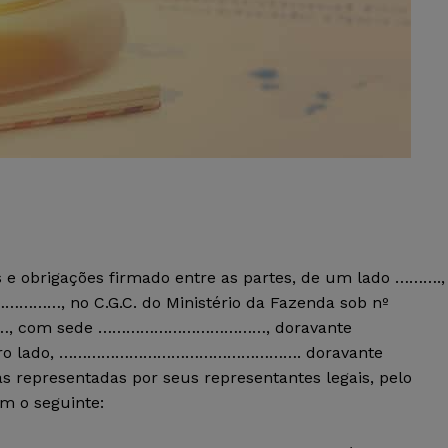
s e obrigações firmado entre as partes, de um lado ……….,
…………, no C.G.C. do Ministério da Fazenda sob nº
…………, com sede ………………………………, doravante
 outro lado, ……………………………………………. doravante
epresentadas por seus representantes legais, pelo
am o seguinte: