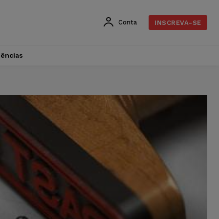
Conta
INSCREVA-SE
dências