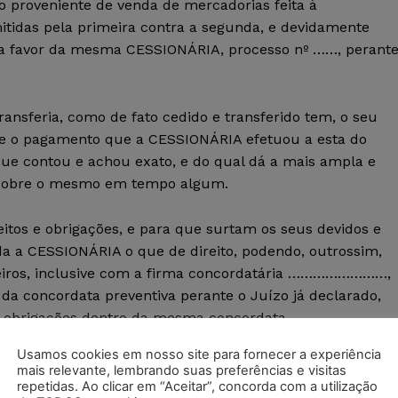
ito proveniente de venda de mercadorias feita à
tidas pela primeira contra a segunda, e devidamente
a a favor da mesma CESSIONÁRIA, processo nº ……, perant
ransferia, como de fato cedido e transferido tem, o seu
nte o pagamento que a CESSIONÁRIA efetuou a esta do
que contou e achou exato, e do qual dá a mais ampla e
r sobre o mesmo em tempo algum.
eitos e obrigações, e para que surtam os seus devidos e
da a CESSIONÁRIA o que de direito, podendo, outrossim,
ceiros, inclusive com a firma concordatária ……………………,
da concordata preventiva perante o Juízo já declarado,
s obrigações dentro da mesma concordata.
Usamos cookies em nosso site para fornecer a experiência
o por parte da CESSIONÁRIA, e uma vez preenchidas todas
mais relevante, lembrando suas preferências e visitas
nto obrigam-se a bem e fielmente cumpri-lo, e o assinam
repetidas. Ao clicar em “Aceitar”, concorda com a utilização