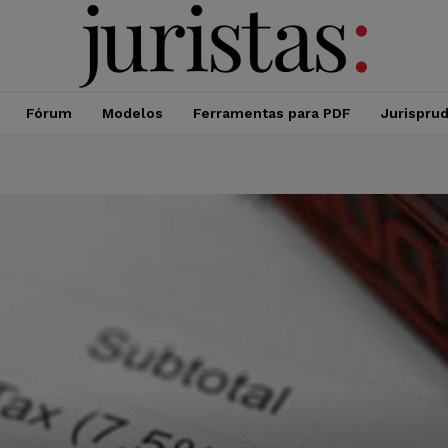
Fórum
Modelos
Ferramentas para PDF
Jurispru