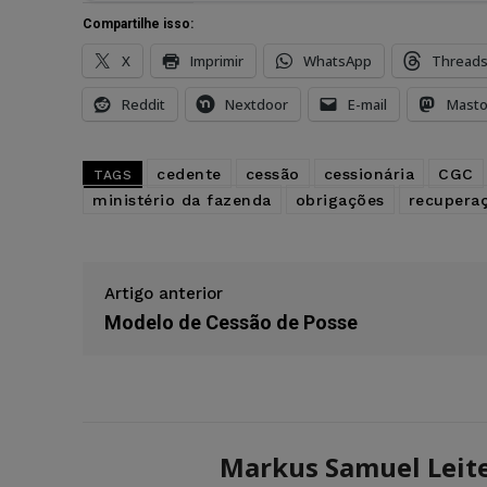
Compartilhe isso:
X
Imprimir
WhatsApp
Thread
Reddit
Nextdoor
E-mail
Mast
cedente
cessão
cessionária
CGC
TAGS
ministério da fazenda
obrigações
recuperaç
Artigo anterior
Modelo de Cessão de Posse
Markus Samuel Leit