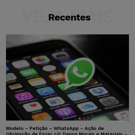
VEJA MAIS
Recentes
Modelo – Petição – WhatsApp – Ação de
Obrigação de Fazer c/c Danos Morais e Materiais –