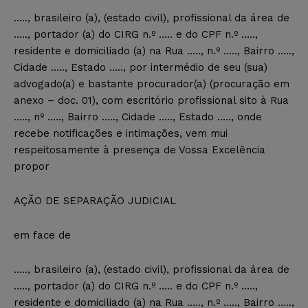
….., brasileiro (a), (estado civil), profissional da área de
….., portador (a) do CIRG n.º ….. e do CPF n.º …..,
residente e domiciliado (a) na Rua ….., n.º ….., Bairro …..,
Cidade ….., Estado ….., por intermédio de seu (sua)
advogado(a) e bastante procurador(a) (procuração em
anexo – doc. 01), com escritório profissional sito à Rua
….., nº ….., Bairro ….., Cidade ….., Estado ….., onde
recebe notificações e intimações, vem mui
respeitosamente à presença de Vossa Excelência
propor
AÇÃO DE SEPARAÇÃO JUDICIAL
em face de
….., brasileiro (a), (estado civil), profissional da área de
….., portador (a) do CIRG n.º ….. e do CPF n.º …..,
residente e domiciliado (a) na Rua ….., n.º ….., Bairro …..,