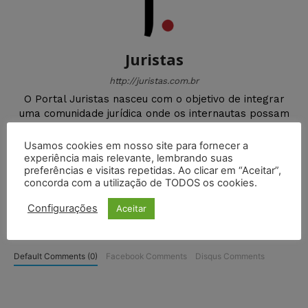
Juristas
http://juristas.com.br
O Portal Juristas nasceu com o objetivo de integrar
uma comunidade jurídica onde os internautas possam
compartilhar suas informações, ideias e delegar cada
vez mais seu aprendizado em nosso Portal.
Usamos cookies em nosso site para fornecer a
experiência mais relevante, lembrando suas
preferências e visitas repetidas. Ao clicar em “Aceitar”,
concorda com a utilização de TODOS os cookies.
Configurações
Aceitar
DEIXE UM COMENTÁRIO
Default Comments (0)
Facebook Comments
Disqus Comments