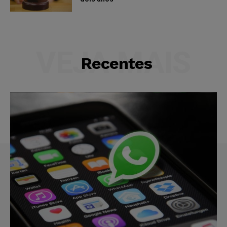
VEJA MAIS
Recentes