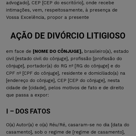
advogado], CEP [CEP do escritório], onde recebe
intimações, vem, respeitosamente, à presença de
Vossa Excelência, propor a presente
AÇÃO DE DIVÓRCIO LITIGIOSO
em face de
[NOME DO CÔNJUGE],
brasileiro(a), estado
civil [estado civil do cônjuge], profissão [profissão do
cônjuge], portador(a) do RG nº [RG do cônjuge] e do
CPF nº [CPF do cônjuge], residente e domiciliado(a) na
[endereço do cônjuge], CEP [CEP do cônjuge], nesta
cidade de [cidade], pelos motivos de fato e de direito
que passa a expor:
I – DOS FATOS
O(a) Autor(a) e o(a) Réu/Ré, casaram-se no dia [data do
casamento], sob o regime de [regime de casamento],