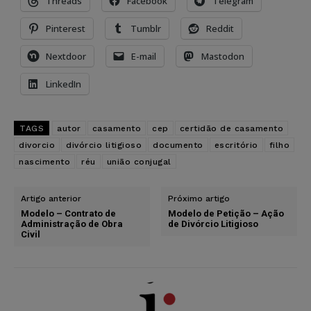
Threads
Facebook
Telegram
Pinterest
Tumblr
Reddit
Nextdoor
E-mail
Mastodon
LinkedIn
TAGS
autor
casamento
cep
certidão de casamento
divorcio
divórcio litigioso
documento
escritório
filho
nascimento
réu
união conjugal
Artigo anterior
Próximo artigo
Modelo – Contrato de
Modelo de Petição – Ação
Administração de Obra
de Divórcio Litigioso
Civil