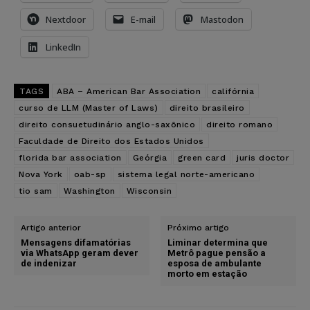
Nextdoor
E-mail
Mastodon
LinkedIn
TAGS
ABA – American Bar Association
califórnia
curso de LLM (Master of Laws)
direito brasileiro
direito consuetudinário anglo-saxônico
direito romano
Faculdade de Direito dos Estados Unidos
florida bar association
Geórgia
green card
juris doctor
Nova York
oab-sp
sistema legal norte-americano
tio sam
Washington
Wisconsin
Artigo anterior
Próximo artigo
Mensagens difamatórias
Liminar determina que
via WhatsApp geram dever
Metrô pague pensão a
de indenizar
esposa de ambulante
morto em estação