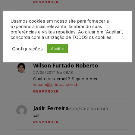
RESPONDER
Izabella Romero
17/01/2017 No 11:23
Usamos cookies em nosso site para fornecer a
Tenho interesse em atuar nos Estados Unidos,
experiência mais relevante, lembrando suas
preferências e visitas repetidas. Ao clicar em “Aceitar”,
especificamente, no Estado de
concorda com a utilização de TODOS os cookies.
Massachussetts. Se puder me esclarecer qual
o procedimento, agradeço!
Configurações
Aceitar
RESPONDER
Wilson Furtado Roberto
27/06/2017 No 08:18
Qual o seu email? Segue o meu
wilson@juristas.com.br
RESPONDER
Jadir Ferreira
19/01/2017 No 08:43
Eu!
RESPONDER