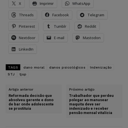
X
Imprimir
WhatsApp
Threads
Facebook
Telegram
Pinterest
Tumblr
Reddit
Nextdoor
E-mail
Mastodon
LinkedIn
TAGS
dano moral
danos psicológicos
Indenização
STJ
tjsp
Artigo anterior
Próximo artigo
Reformada decisão que
Trabalhador que perdeu
absolveu gerente e dono
polegar ao manusear
de bar onde adolescente
maquita deve ser
se prostituía
indenizado e receber
pensão mensal vitalícia