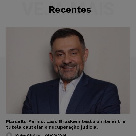
VEJA MAIS
Recentes
Marcello Perino: caso Braskem testa limite entre
tutela cautelar e recuperação judicial
Karina Silvério
-
06/08/2026