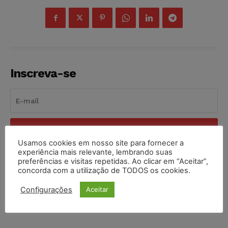
Inscreva-se
INSCREVER
Usamos cookies em nosso site para fornecer a
experiência mais relevante, lembrando suas
Li e aceito a
Política de Privacidade
.
preferências e visitas repetidas. Ao clicar em “Aceitar”,
concorda com a utilização de TODOS os cookies.
Configurações
Aceitar