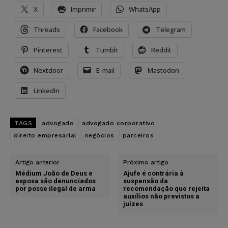
X
Imprimir
WhatsApp
Threads
Facebook
Telegram
Pinterest
Tumblr
Reddit
Nextdoor
E-mail
Mastodon
LinkedIn
TAGS
advogado
advogado corporativo
direito empresarial
negócios
parceiros
Artigo anterior
Próximo artigo
Médium João de Deus e
Ajufe é contrária à
esposa são denunciados
suspensão da
por posse ilegal de arma
recomendação que rejeita
auxílios não previstos a
juízes