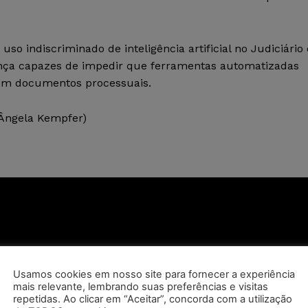
so indiscriminado de inteligência artificial no Judiciário 
nça capazes de impedir que ferramentas automatizadas
em documentos processuais.
Ângela Kempfer)
Usamos cookies em nosso site para fornecer a experiência
mais relevante, lembrando suas preferências e visitas
repetidas. Ao clicar em “Aceitar”, concorda com a utilização