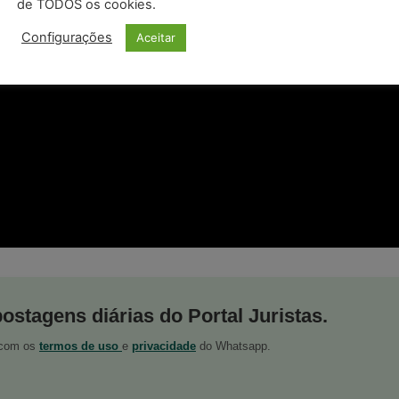
de TODOS os cookies.
Configurações
Aceitar
postagens diárias do Portal Juristas.
o com os
termos de uso
e
privacidade
do Whatsapp.