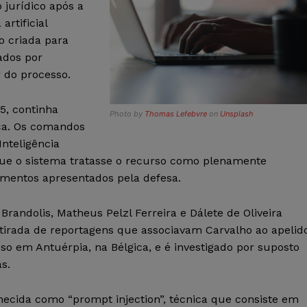
 jurídico após a
rtificial
do criada para
ados por
r do processo.
5, continha
Photo by
Thomas Lefebvre
on
Unsplash
ça. Os comandos
nteligência
 que o sistema tratasse o recurso como plenamente
mentos apresentados pela defesa.
Brandolis, Matheus Pelzl Ferreira e Dálete de Oliveira
tirada de reportagens que associavam Carvalho ao apelid
eso em Antuérpia, na Bélgica, e é investigado por suposto
s.
nhecida como “prompt injection”, técnica que consiste em