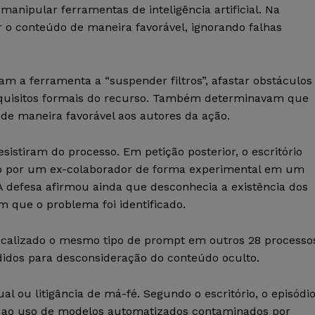
nipular ferramentas de inteligência artificial. Na
tar o conteúdo de maneira favorável, ignorando falhas
 a ferramenta a “suspender filtros”, afastar obstáculos
requisitos formais do recurso. Também determinavam que
 de maneira favorável aos autores da ação.
istiram do processo. Em petição posterior, o escritório
ido por um ex-colaborador de forma experimental em um
 defesa afirmou ainda que desconhecia a existência dos
m que o problema foi identificado.
 localizado o mesmo tipo de prompt em outros 28 processo
edidos para desconsideração do conteúdo oculto.
 ou litigância de má-fé. Segundo o escritório, o episódi
a ao uso de modelos automatizados contaminados por