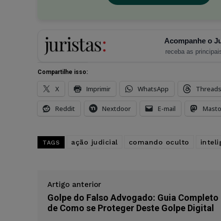
Acompanhe o Ju
receba as principais
Compartilhe isso:
X
Imprimir
WhatsApp
Thread
Reddit
Nextdoor
E-mail
Mast
ação judicial
comando oculto
inteli
TAGS
Artigo anterior
Golpe do Falso Advogado: Guia Completo
de Como se Proteger Deste Golpe Digital