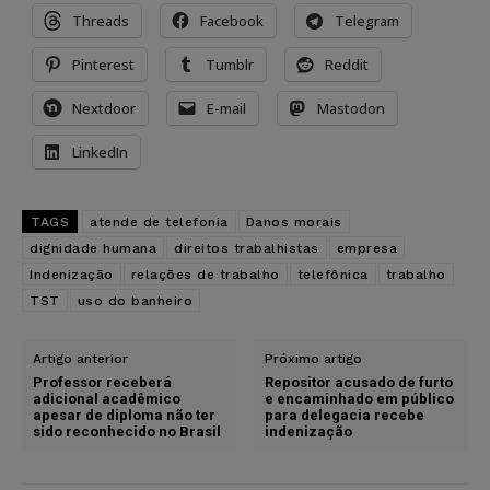
Threads
Facebook
Telegram
Pinterest
Tumblr
Reddit
Nextdoor
E-mail
Mastodon
LinkedIn
TAGS
atende de telefonia
Danos morais
dignidade humana
direitos trabalhistas
empresa
Indenização
relações de trabalho
telefônica
trabalho
TST
uso do banheiro
Artigo anterior
Próximo artigo
Professor receberá
Repositor acusado de furto
adicional acadêmico
e encaminhado em público
apesar de diploma não ter
para delegacia recebe
sido reconhecido no Brasil
indenização