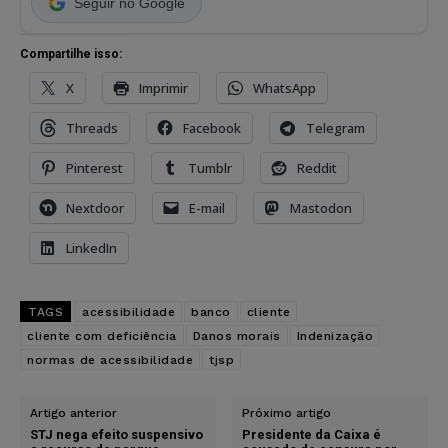
Seguir no Google
Compartilhe isso:
X
Imprimir
WhatsApp
Threads
Facebook
Telegram
Pinterest
Tumblr
Reddit
Nextdoor
E-mail
Mastodon
LinkedIn
TAGS
acessibilidade
banco
cliente
cliente com deficiência
Danos morais
Indenização
normas de acessibilidade
tjsp
Artigo anterior
Próximo artigo
STJ nega efeito suspensivo
Presidente da Caixa é