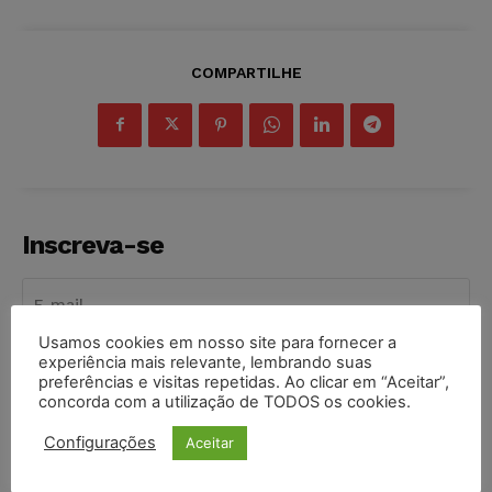
COMPARTILHE
Inscreva-se
Usamos cookies em nosso site para fornecer a
experiência mais relevante, lembrando suas
INSCREVER
preferências e visitas repetidas. Ao clicar em “Aceitar”,
concorda com a utilização de TODOS os cookies.
Li e aceito a
Política de Privacidade
.
Configurações
Aceitar