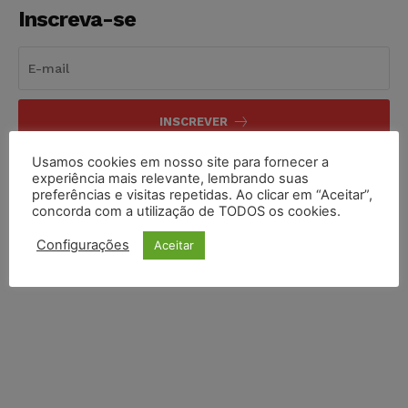
Inscreva-se
INSCREVER
Usamos cookies em nosso site para fornecer a
Li e aceito a
Política de Privacidade
.
experiência mais relevante, lembrando suas
preferências e visitas repetidas. Ao clicar em “Aceitar”,
concorda com a utilização de TODOS os cookies.
Configurações
Aceitar