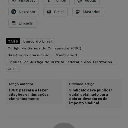
Pinterest
Tumblr
Reddit
Nextdoor
E-mail
Mastodon
LinkedIn
TAGS
banco do brasil
Código de Defesa do Consumidor (CDC)
direitos do consumidor
MasterCard
Tribunal de Justiça do Distrito Federal e dos Territórios -
TJDFT
Artigo anterior
Próximo artigo
TJGO passará a fazer
Sindicato deve publicar
citações e intimações
edital detalhado para
eletronicamente
cobrar devedores de
imposto sindical