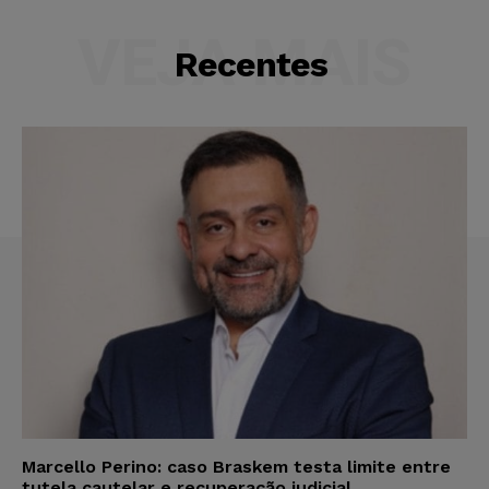
VEJA MAIS
Recentes
Marcello Perino: caso Braskem testa limite entre
tutela cautelar e recuperação judicial