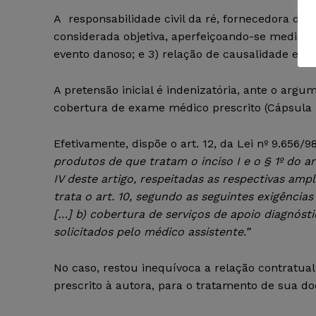
A responsabilidade civil da ré, fornecedora de
considerada objetiva, aperfeiçoando-se mediante
evento danoso; e 3) relação de causalidade entre
A pretensão inicial é indenizatória, ante o arg
cobertura de exame médico prescrito (Cápsula E
Efetivamente, dispõe o art. 12, da Lei nº 9.656/9
produtos de que tratam o inciso I e o § 1º do ar
IV deste artigo, respeitadas as respectivas amp
trata o art. 10, segundo as seguintes exigência
[…] b) cobertura de serviços de apoio diagnóst
solicitados pelo médico assistente.”
No caso, restou inequívoca a relação contratua
prescrito à autora, para o tratamento de sua do