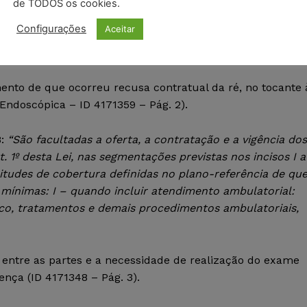
de TODOS os cookies.
 serviços, independe da extensão da culpa porque é
Configurações
Aceitar
 o concurso de três pressupostos: 1) defeito do serviço; 2
 o defeito do serviço e o dano.
umento de que ocorreu recusa contratual da ré, no tocante 
ndoscópica – ID 4171359 – Pág. 2).
8:
“São facultadas a oferta, a contratação e a vigência dos
t. 1º desta Lei, nas segmentações previstas nos incisos I a
litudes de cobertura definidas no plano-referência de qu
s mínimas: I – quando incluir atendimento ambulatorial:
ico, tratamentos e demais procedimentos ambulatoriais,
l entre as partes e a necessidade de realização do exame
ença (ID 4171348 – Pág. 3).