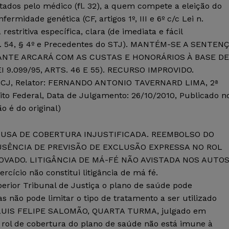
tados pelo médico (fl. 32), a quem compete a eleição do
idade genética (CF, artigos 1º, III e 6º c/c Lei n.
estritiva específica, clara (de imediata e fácil
t. 54, § 4º e Precedentes do STJ). MANTÉM-SE A SENTEN
NTE ARCARÁ COM AS CUSTAS E HONORÁRIOS À BASE DE
9.099/95, ARTS. 46 E 55). RECURSO IMPROVIDO.
ACJ, Relator: FERNANDO ANTONIO TAVERNARD LIMA, 2ª
ito Federal, Data de Julgamento: 26/10/2010, Publicado n
o é do original)
USA DE COBERTURA INJUSTIFICADA. REEMBOLSO DO
SÊNCIA DE PREVISÃO DE EXCLUSÃO EXPRESSA NO ROL
VADO. LITIGÂNCIA DE MÁ-FÉ NÃO AVISTADA NOS AUTOS
ercício não constitui litigância de má fé.
perior Tribunal de Justiça o plano de saúde pode
 não pode limitar o tipo de tratamento a ser utilizado
ro LUIS FELIPE SALOMÃO, QUARTA TURMA, julgado em
 rol de cobertura do plano de saúde não está imune à