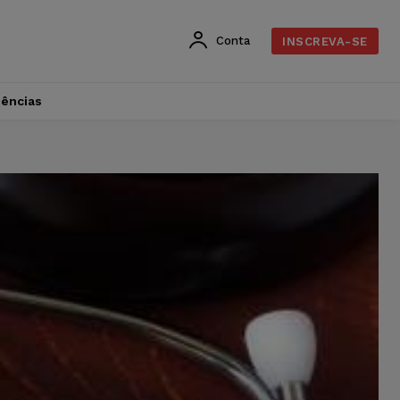
Conta
INSCREVA-SE
dências