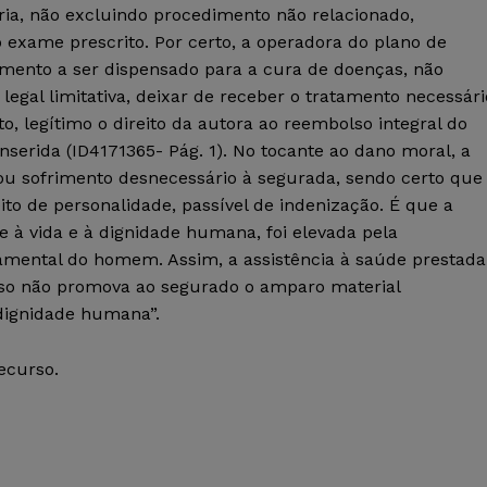
ria, não excluindo procedimento não relacionado,
exame prescrito. Por certo, a operadora do plano de
amento a ser dispensado para a cura de doenças, não
legal limitativa, deixar de receber o tratamento necessári
, legítimo o direito da autora ao reembolso integral do
 inserida (ID4171365- Pág. 1). No tocante ao dano moral, a
ou sofrimento desnecessário à segurada, sendo certo que
ito de personalidade, passível de indenização. É que a
 à vida e à dignidade humana, foi elevada pela
damental do homem. Assim, a assistência à saúde prestada
, caso não promova ao segurado o amparo material
 dignidade humana”.
recurso.