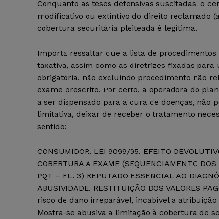
Conquanto as teses defensivas suscitadas, o cer
modificativo ou extintivo do direito reclamado (a
cobertura securitária pleiteada é legítima.
Importa ressaltar que a lista de procedimentos
taxativa, assim como as diretrizes fixadas para
obrigatória, não excluindo procedimento não r
exame prescrito. Por certo, a operadora do pla
a ser dispensado para a cura de doenças, não p
limitativa, deixar de receber o tratamento nec
sentido:
CONSUMIDOR. LEI 9099/95. EFEITO DEVOLUTI
COBERTURA A EXAME (SEQUENCIAMENTO DOS G
PQT – FL. 3) REPUTADO ESSENCIAL AO DIAGN
ABUSIVIDADE. RESTITUIÇÃO DOS VALORES PAG
risco de dano irreparável, incabível a atribuição 
Mostra-se abusiva a limitação à cobertura de se