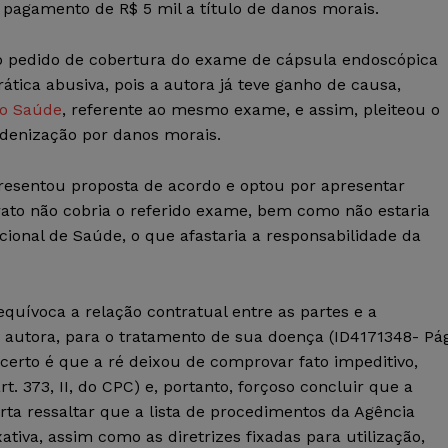
 pagamento de R$ 5 mil a título de danos morais.
 o pedido de cobertura do exame de cápsula endoscópica
ática abusiva, pois a autora já teve ganho de causa,
o Saúde
, referente ao mesmo exame, e assim, pleiteou o
denização por danos morais.
resentou proposta de acordo e optou por apresentar
rato não cobria o referido exame, bem como não estaria
cional de Saúde, o que afastaria a responsabilidade da
equívoca a relação contratual entre as partes e a
 autora, para o tratamento de sua doença (ID4171348- Pág
 certo é que a ré deixou de comprovar fato impeditivo,
rt. 373, II, do CPC) e, portanto, forçoso concluir que a
orta ressaltar que a lista de procedimentos da Agência
tiva, assim como as diretrizes fixadas para utilização,