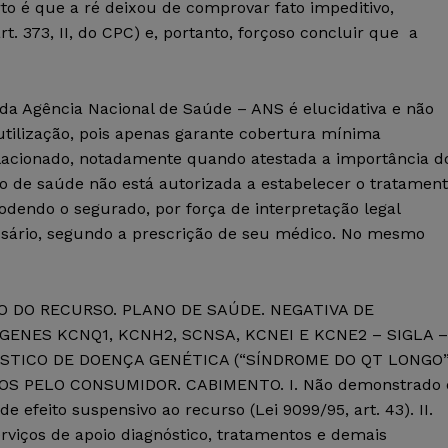
to é que a ré deixou de comprovar fato impeditivo,
rt. 373, II, do CPC) e, portanto, forçoso concluir que a
 da Agência Nacional de Saúde – ANS é elucidativa e não
 utilização, pois apenas garante cobertura mínima
elacionado, notadamente quando atestada a importância d
no de saúde não está autorizada a estabelecer o tratamen
odendo o segurado, por força de interpretação legal
essário, segundo a prescrição de seu médico. No mesmo
VO DO RECURSO. PLANO DE SAÚDE. NEGATIVA DE
ENES KCNQ1, KCNH2, SCNSA, KCNEI E KCNE2 – SIGLA –
ÓSTICO DE DOENÇA GENÉTICA (“SÍNDROME DO QT LONGO”
OS PELO CONSUMIDOR. CABIMENTO. I. Não demonstrado 
de efeito suspensivo ao recurso (Lei 9099/95, art. 43). II.
rviços de apoio diagnóstico, tratamentos e demais