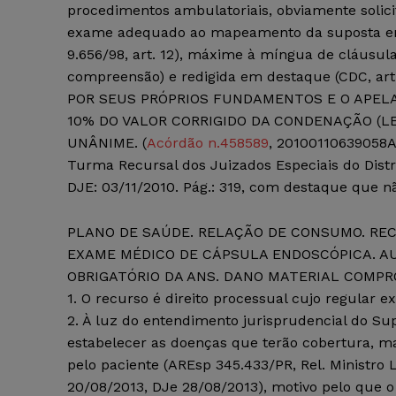
procedimentos ambulatoriais, obviamente solici
exame adequado ao mapeamento da suposta enferm
9.656/98, art. 12), máxime à míngua de cláusula r
compreensão) e redigida em destaque (CDC, ar
POR SEUS PRÓPRIOS FUNDAMENTOS E O APELA
10% DO VALOR CORRIGIDO DA CONDENAÇÃO (LEI 
UNÂNIME. (
Acórdão n.458589
, 20100110639058
Turma Recursal dos Juizados Especiais do Distr
DJE: 03/11/2010. Pág.: 319, com destaque que nã
PLANO DE SAÚDE. RELAÇÃO DE CONSUMO. REC
EXAME MÉDICO DE CÁPSULA ENDOSCÓPICA. AU
OBRIGATÓRIO DA ANS. DANO MATERIAL COMPRO
1. O recurso é direito processual cujo regular ex
2. À luz do entendimento jurisprudencial do Su
estabelecer as doenças que terão cobertura, mas
pelo paciente (AREsp 345.433/PR, Rel. Minist
20/08/2013, DJe 28/08/2013), motivo pelo que o