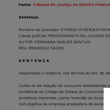
Fonte:
Tribunal de Justiça do Distrito Federal
Sentença:
Número do processo: 0730532-37.2016.8.07.0016 –
Classe judicial: PROCEDIMENTO DO JUIZADO ES
AUTOR: FERNANDA GABLER GONTIJO
RÉU: BRADESCO SAÚDE
S E N T E N Ç A
Dispensado o relatório, nos termos do art. 38, da
Cuida-se de relação de consumo estabelecida p
incidência do Código de Defesa do Consumidor 
protetivos inerentes, como: inversão do ônus da
civil objetiva da empresa prestadora de serviços (