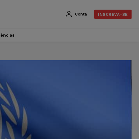
Conta
INSCREVA-SE
dências