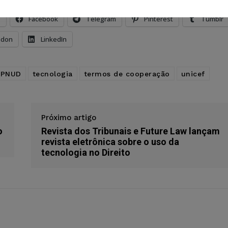
s
Facebook
Telegram
Pinterest
Tumblr
odon
LinkedIn
PNUD
tecnologia
termos de cooperação
unicef
Próximo artigo
o
Revista dos Tribunais e Future Law lançam
revista eletrônica sobre o uso da
tecnologia no Direito