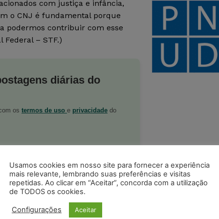
cionados com justiça e infância,
com o CNJ é fundamental porque
ra podermos contribuir com esse
 Federal – STF.)
postagens diárias do
o com os
termos de uso
e
privacidade
do
Usamos cookies em nosso site para fornecer a experiência
mais relevante, lembrando suas preferências e visitas
repetidas. Ao clicar em “Aceitar”, concorda com a utilização
ristas no Google News
de TODOS os cookies.
Seguir no Google
 notícias jurídicas do Brasil
Configurações
Aceitar