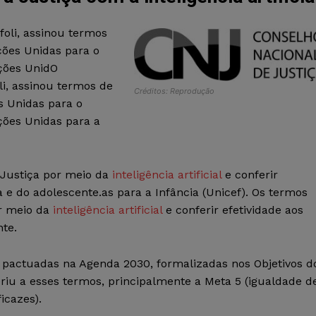
foli, assinou termos
ões Unidas para o
ções UnidO
li, assinou termos de
Créditos: Reprodução
 Unidas para o
ões Unidas para a
 Justiça por meio da
inteligência artificial
e conferir
a e do adolescente.as para a Infância (Unicef). Os termos
or meio da
inteligência artificial
e conferir efetividade aos
nte.
zes pactuadas na Agenda 2030, formalizadas nos Objetivos d
eriu a esses termos, principalmente a Meta 5 (igualdade d
ficazes).