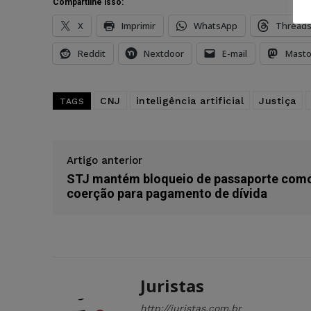
Compartilhe isso:
X
Imprimir
WhatsApp
Thread
Reddit
Nextdoor
E-mail
Mast
CNJ
inteligência artificial
Justiça
TAGS
Artigo anterior
STJ mantém bloqueio de passaporte com
coerção para pagamento de dívida
Juristas
http://juristas.com.br