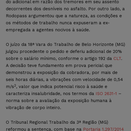
do adicional em razão dos tremores em seu assento
decorrentes dos desníveis no asfalto. Por outro lado, a
Rodopass argumentou que a natureza, as condições e
os métodos de trabalho nunca expuseram a ex-
empregada a agentes nocivos à saúde.
O juízo da 18ª Vara do Trabalho de Belo Horizonte (MG)
julgou procedente o pedido e deferiu adicional de 20%
sobre o salário mínimo, conforme o artigo 192 da
CLT
.
A decisão teve fundamento em prova pericial que
demonstrou a exposição da cobradora, por mais de
seis horas diárias, a vibrações com velocidade de 0,54
2
m/s
, valor que indica potencial risco à saúde e
caracteriza insalubridade, nos termos da
ISO 2631-1
–
norma sobre a avaliação da exposição humana à
vibração de corpo inteiro.
O Tribunal Regional Trabalho da 3ª Região (MG)
reformou a sentença, com base na
Portaria 1.297/2014