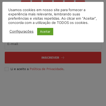
Usamos cookies em nosso site para fornecer a
experiência mais relevante, lembrando suas
preferências e visitas repetidas. Ao clicar em “Aceitar”,
concorda com a utilização de TODOS os cookies.
Inscreva-se
Configurações
Aceitar
INSCREVER
Li e aceito a
Política de Privacidade
.