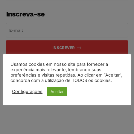
Inscreva-se
INSCREVER
Li e aceito a
Política de Privacidade
.
Usamos cookies em nosso site para fornecer a
experiência mais relevante, lembrando suas
preferências e visitas repetidas. Ao clicar em “Aceitar”,
concorda com a utilização de TODOS os cookies.
Configurações
Aceitar